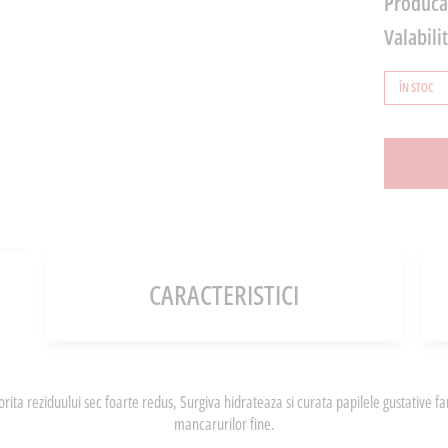
Producă
Valabili
ÎN STOC
CARACTERISTICI
torita reziduului sec foarte redus, Surgiva hidrateaza si curata papilele gustative 
mancarurilor fine.