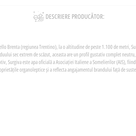
DESCRIERE PRODUCĂTOR:
ello Brenta (regiunea Trentino), la o altitudine de peste 1.100 de metri, S
eziduului sec extrem de scăzut, aceasta are un profil gustativ complet neutru
otiv, Surgiva este apa oficială a Asociației Italiene a Somelierilor (AIS), fii
oprietățile organoleptice și a reflecta angajamentul brandului față de suste