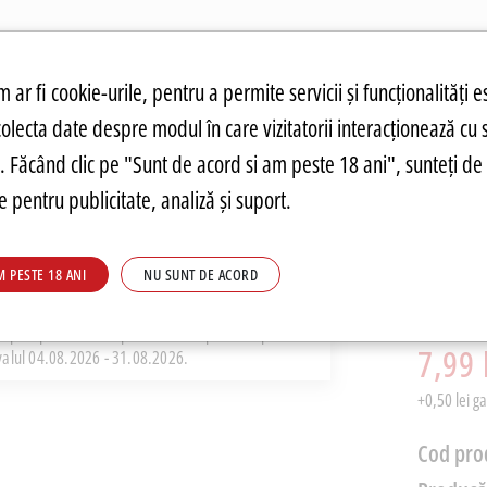
atuit.
tru cookie-uri
 ar fi cookie-urile, pentru a permite servicii și funcționalități e
colecta date despre modul în care vizitatorii interacționează cu 
ANDĂRI
PREȚURI FIERBINȚI
PARMA
FOOD
PARMA
DRINKS
C
re. Făcând clic pe "Sunt de acord si am peste 18 ani", sunteți de 
 pentru publicitate, analiză și suport.
Apa Mi
M PESTE 18 ANI
NU SUNT DE ACORD
0.5l
PRP: 10,59
i pret pe Parmashop.ro este competitiv raportat
7,99 
rvalul 04.08.2026 - 31.08.2026.
+0,50 lei g
Cod pro