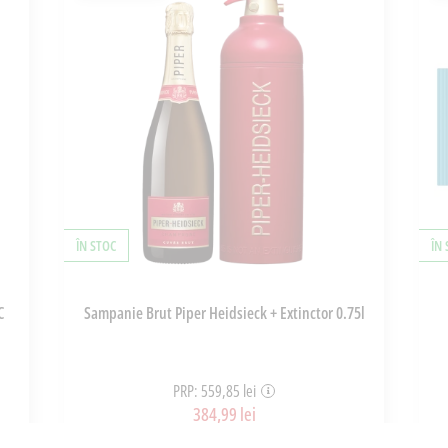
ÎN STOC
ÎN
C
Sampanie Brut Piper Heidsieck + Extinctor 0.75l
PRP: 559,85 lei
384,99 lei