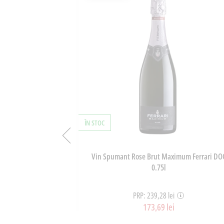
ÎN STOC
aie Si Ghimbir
Vin Spumant Rose Brut Maximum Ferrari DO
5g
0.75l
PRP: 239,28 lei
173,69 lei