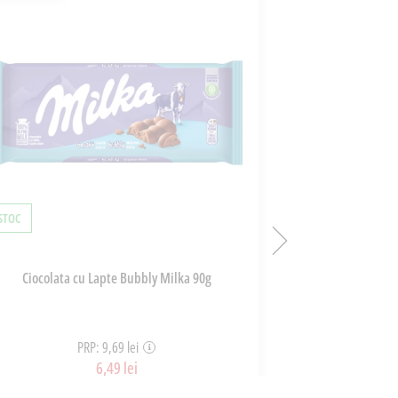
 STOC
ÎN STOC
Ciocolata cu Lapte Bubbly Milka 90g
Vin Rosu Pinot N
PRP: 9,69 lei
PR
6,49 lei