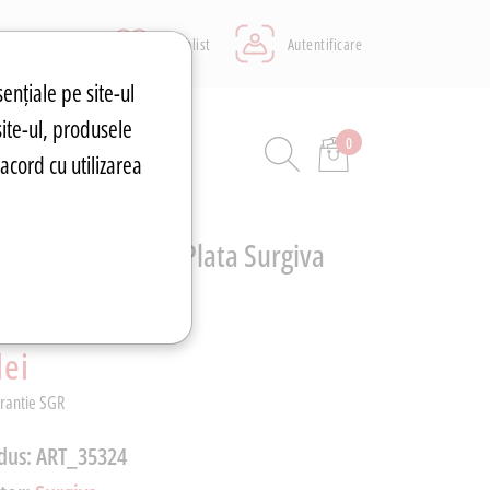
Wishlist
Autentificare
sențiale pe site-ul
site-ul, produsele
0
ASA&AUTO
acord cu utilizarea
nerala Naturala Plata Surgiva
 lei
lei
arantie SGR
dus:
ART_35324