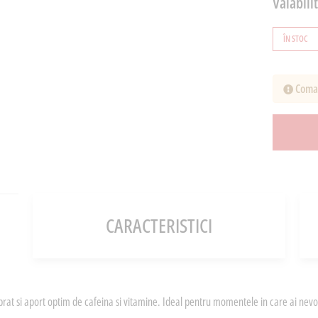
Valabili
ÎN STOC
Coman
CARACTERISTICI
ibrat si aport optim de cafeina si vitamine. Ideal pentru momentele in care ai nevoi