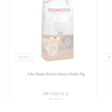
ÎN STOC
ÎN
l
Cafea Boabe Barista Intenso Kimbo 1kg
PRP: 154,07 lei
95,59 lei