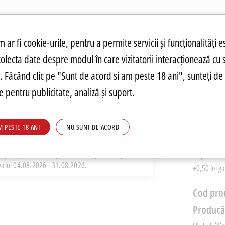
atuit.
tru cookie-uri
 ar fi cookie-urile, pentru a permite servicii și funcționalități e
colecta date despre modul în care vizitatorii interacționează cu 
ANDĂRI
PREȚURI FIERBINȚI
PARMA
FOOD
PARMA
DRINKS
C
re. Făcând clic pe "Sunt de acord si am peste 18 ani", sunteți de 
 pentru publicitate, analiză și suport.
Bautur
M PESTE 18 ANI
NU SUNT DE ACORD
PRP: 6,41 
3,79 
i pret pe Parmashop.ro este competitiv raportat
rvalul 04.08.2026 - 31.08.2026.
+0,50 lei g
Cod pro
Producă