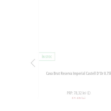
ÎN STOC
line La Borcan
Cava Brut Reserva Imperial Castell D'Or 0.75
g
PRP: 78,32 lei
51,69 lei