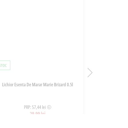
 STOC
ÎN STOC
Lichior Esenta De Marar Marie Brizard 0.5l
Vin Rosu Verso 
Ve
PRP: 57,44 lei
PR
29,99 lei