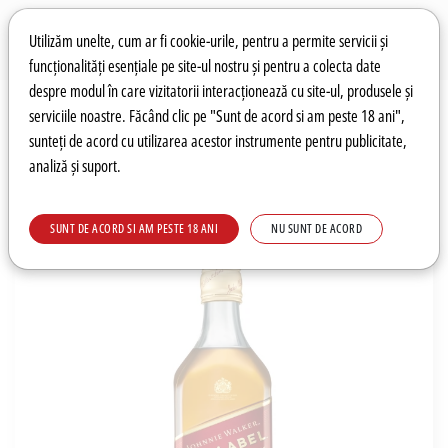
Preferințe pentru cookie-uri
Wishlist
Autentificare
Utilizăm unelte, cum ar fi cookie-urile, pentru a permite servicii și
funcționalități esențiale pe site-ul nostru și pentru a colecta date
despre modul în care vizitatorii interacționează cu site-ul, produsele și
0
serviciile noastre. Făcând clic pe "Sunt de acord si am peste 18 ani",
sunteți de acord cu utilizarea acestor instrumente pentru publicitate,
analiză și suport.
Recomandări
Prețuri fierbinți
Meniu
SUNT DE ACORD SI AM PESTE 18 ANI
NU SUNT DE ACORD