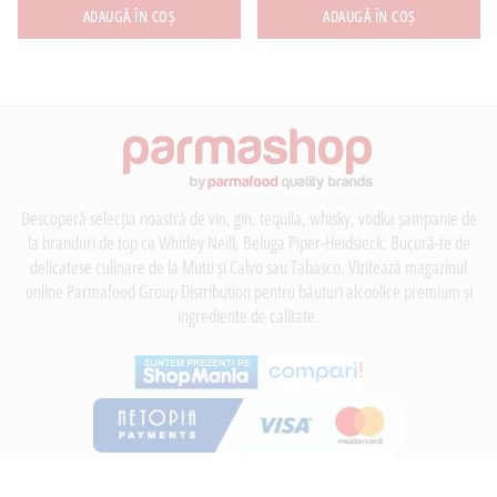
ADAUGĂ ÎN COȘ
ADAUGĂ ÎN COȘ
Descoperă selecția noastră de vin, gin, tequila, whisky, vodka șampanie de
la branduri de top ca Whitley Neill, Beluga Piper-Heidsieck. Bucură-te de
delicatese culinare de la Mutti și Calvo sau Tabasco. Vizitează magazinul
online Parmafood Group Distribution pentru băuturi alcoolice premium și
ingrediente de calitate.