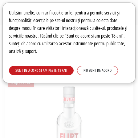
Preferințe pentru cookie-uri
Wishlist
Autentificare
Utilizăm unelte, cum ar fi cookie-urile, pentru a permite servicii și
funcționalități esențiale pe site-ul nostru și pentru a colecta date
despre modul în care vizitatorii interacționează cu site-ul, produsele și
0
serviciile noastre. Făcând clic pe "Sunt de acord si am peste 18 ani",
sunteți de acord cu utilizarea acestor instrumente pentru publicitate,
analiză și suport.
Recomandări
Prețuri fierbinți
Meniu
SUNT DE ACORD SI AM PESTE 18 ANI
NU SUNT DE ACORD
Super Pret