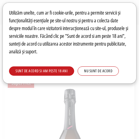
Preferințe pentru cookie-uri
Wishlist
Autentificare
Utilizăm unelte, cum ar fi cookie-urile, pentru a permite servicii și
funcționalități esențiale pe site-ul nostru și pentru a colecta date
despre modul în care vizitatorii interacționează cu site-ul, produsele și
0
serviciile noastre. Făcând clic pe "Sunt de acord si am peste 18 ani",
sunteți de acord cu utilizarea acestor instrumente pentru publicitate,
analiză și suport.
Recomandări
Prețuri fierbinți
Meniu
SUNT DE ACORD SI AM PESTE 18 ANI
NU SUNT DE ACORD
Super Pret