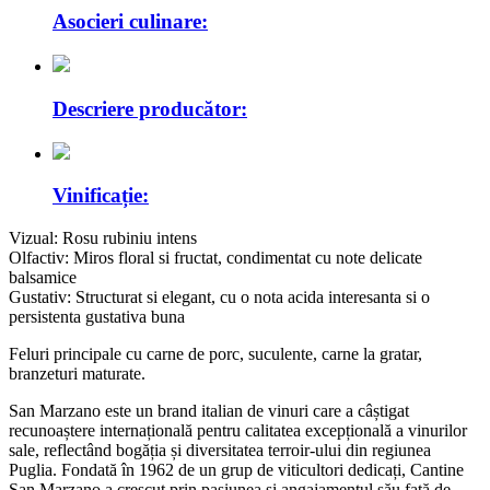
Asocieri culinare:
Descriere producător:
Vinificație:
Vizual:
Rosu rubiniu intens
Olfactiv:
Miros floral si fructat, condimentat cu note delicate
balsamice
Gustativ:
Structurat si elegant, cu o nota acida interesanta si o
persistenta gustativa buna
Feluri principale cu carne de porc, suculente, carne la gratar,
branzeturi maturate.
San Marzano este un brand italian de vinuri care a câștigat
recunoaștere internațională pentru calitatea excepțională a vinurilor
sale, reflectând bogăția și diversitatea terroir-ului din regiunea
Puglia. Fondată în 1962 de un grup de viticultori dedicați, Cantine
San Marzano a crescut prin pasiunea și angajamentul său față de