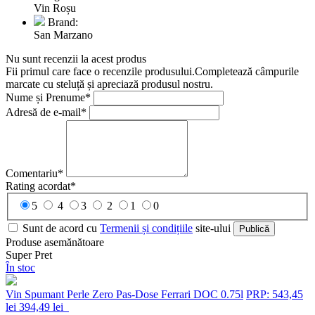
Vin Roșu
Brand:
San Marzano
Nu sunt recenzii la acest produs
Fii primul care face o recenzile produsului.Completează câmpurile
marcate cu steluță și apreciază produsul nostru.
Nume și Prenume*
Adresă de e-mail*
Comentariu*
Rating acordat*
5
4
3
2
1
0
Sunt de acord cu
Termenii și condițiile
site-ului
Publică
Produse asemănătoare
Super Pret
În stoc
Vin Spumant Perle Zero Pas-Dose Ferrari DOC 0.75l
PRP: 543,45
lei
394,49 lei