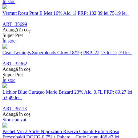
În stoc
Vermut Rosu Punt E Mes 16% Alc. 1l
PRP: 132,39 lei
75,19 lei
ART_35699
Adaugă în coș
Super Pret
În stoc
Ceai Twinings Superblends Glow 18*2g
PRP: 22,13 lei
12,79 lei
ART_32362
Adaugă în coș
Super Pret
În stoc
Lichior Blue Curaçao Marie Brizard 23% Alc. 0.7L
PRP: 89,27 lei
53,49 lei
ART_36113
Adaugă în coș
Stoc epuizat
Pachet Vin 2 Sticle Nipozzano Riserva Chianti Rufina Rosu
Frescobaldi DOCG 0.75l + Pahare + Cutie Lemn
486,47 lei