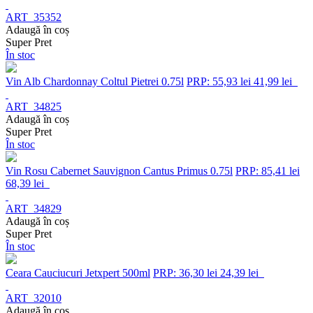
ART_35352
Adaugă în coș
Super Pret
În stoc
Vin Alb Chardonnay Coltul Pietrei 0.75l
PRP: 55,93 lei
41,99 lei
ART_34825
Adaugă în coș
Super Pret
În stoc
Vin Rosu Cabernet Sauvignon Cantus Primus 0.75l
PRP: 85,41 lei
68,39 lei
ART_34829
Adaugă în coș
Super Pret
În stoc
Ceara Cauciucuri Jetxpert 500ml
PRP: 36,30 lei
24,39 lei
ART_32010
Adaugă în coș