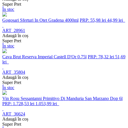
Super Pret
În stoc
Gogosari Sferturi In Otet Gradena 4000ml
PRP: 55,98 lei
44,99 lei
ART_28961
Adaugă în coș
Super Pret
În stoc
Cava Brut Reserva Imperial Castell D'Or 0.75l
PRP: 78,32 lei
51,69
lei
ART_35804
Adaugă în coș
Super Pret
În stoc
Vin Rosu Sessantanni Primitivo Di Manduria San Marzano Dop 6l
PRP: 1.728,53 lei
1.053,99 lei
ART_36624
Adaugă în coș
Super Pret