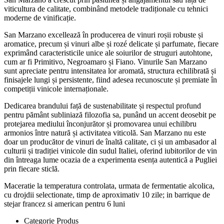
viticultura de calitate, combinând metodele tradiționale cu tehnici
moderne de vinificație.
San Marzano excellează în producerea de vinuri roșii robuste și
aromatice, precum și vinuri albe și rozé delicate și parfumate, fiecare
exprimând caracteristicile unice ale soiurilor de struguri autohtone,
cum ar fi Primitivo, Negroamaro și Fiano. Vinurile San Marzano
sunt apreciate pentru intensitatea lor aromată, structura echilibrată și
finisajele lungi și persistente, fiind adesea recunoscute și premiate în
competiții vinicole internaționale.
Dedicarea brandului față de sustenabilitate și respectul profund
pentru pământ subliniază filozofia sa, punând un accent deosebit pe
protejarea mediului înconjurător și promovarea unui echilibru
armonios între natură și activitatea viticolă. San Marzano nu este
doar un producător de vinuri de înaltă calitate, ci și un ambasador al
culturii și tradiției vinicole din sudul Italiei, oferind iubitorilor de vin
din întreaga lume ocazia de a experimenta esența autentică a Pugliei
prin fiecare sticlă.
Maceratie la temperatura controlata, urmata de fermentatie alcolica,
cu drojdii selectionate, timp de aproximativ 10 zile; in barrique de
stejar francez si american pentru 6 luni
Categorie Produs