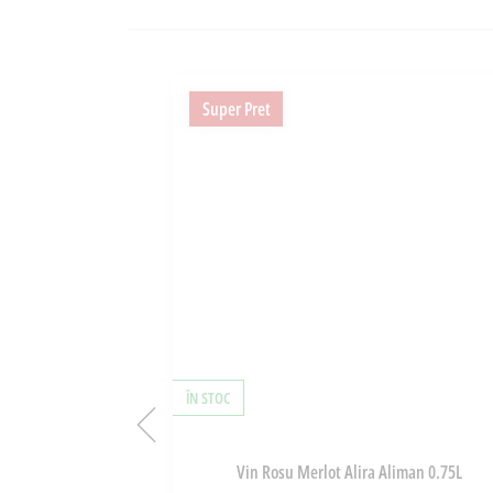
Super Pret
ÎN STOC
 De Chipuri 0.75l
Vin Rosu Merlot Alira Aliman 0.75L