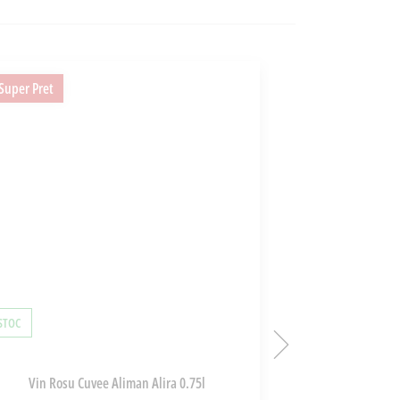
Super Pret
 STOC
STOC EPUIZAT
Vin Rosu Cuvee Aliman Alira 0.75l
Vin Rosu Feteas