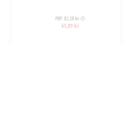
PRP: 82,28 lei
65,89 lei
ART_36936
ADAUGĂ ÎN COȘ
INFORMATII
UTILE
e noi
Cum cumpar?