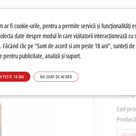
atuit.
tru cookie-uri
 ar fi cookie-urile, pentru a permite servicii și funcționalități e
colecta date despre modul în care vizitatorii interacționează cu 
ANDĂRI
PREȚURI FIERBINȚI
PARMA
FOOD
PARMA
DRINKS
C
re. Făcând clic pe "Sunt de acord si am peste 18 ani", sunteți de 
 pentru publicitate, analiză și suport.
Vin Ro
M PESTE 18 ANI
NU SUNT DE ACORD
31,46
+0,50 lei g
Cod pro
Producă
STOC EPUI