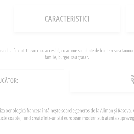
CARACTERISTICI
rea de a fi baut. Un vin rosu accesibil, cu arome suculente de fructe rosii si taninu
familie, burgeri sau gratar.
UCĂTOR:
 oenologică franceză întâlnește soarele generos de la Aliman și Rasova. V
ructe coapte, fiind create într-un stil european modern sub atenta supraveg