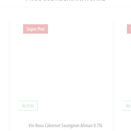
Super Pret
ÎN STOC
ÎN
Vin Rosu Cabernet Sauvignon Aliman 0.75L