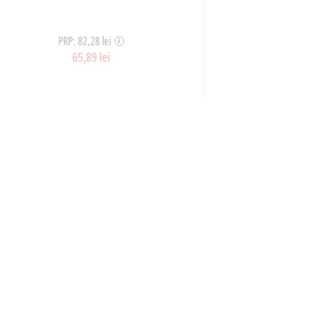
PRP: 82,28 lei
65,89 lei
ART_34814
ADAUGĂ ÎN COȘ
A
CONTACT
office@parmashop.ro