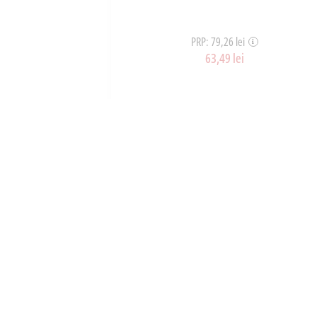
PRP: 79,26 lei
63,49 lei
ART_36939
OȘ
ADAUGĂ ÎN COȘ
Despr