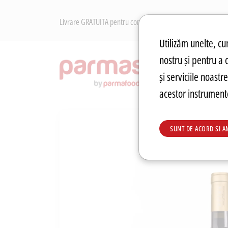
Livrare GRATUITA pentru comenzile peste 250 RON. Retur Gr
Preferințe pen
Utilizăm unelte, cum
nostru și pentru a 
RECOM
și serviciile noast
acestor instrumente
SUNT DE ACORD SI A