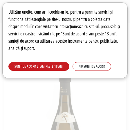
Preferințe pentru cookie-uri
Wishlist
Autentificare
Utilizăm unelte, cum ar fi cookie-urile, pentru a permite servicii și
funcționalități esențiale pe site-ul nostru și pentru a colecta date
despre modul în care vizitatorii interacționează cu site-ul, produsele și
0
serviciile noastre. Făcând clic pe "Sunt de acord si am peste 18 ani",
sunteți de acord cu utilizarea acestor instrumente pentru publicitate,
analiză și suport.
Recomandări
Prețuri fierbinți
Meniu
SUNT DE ACORD SI AM PESTE 18 ANI
NU SUNT DE ACORD