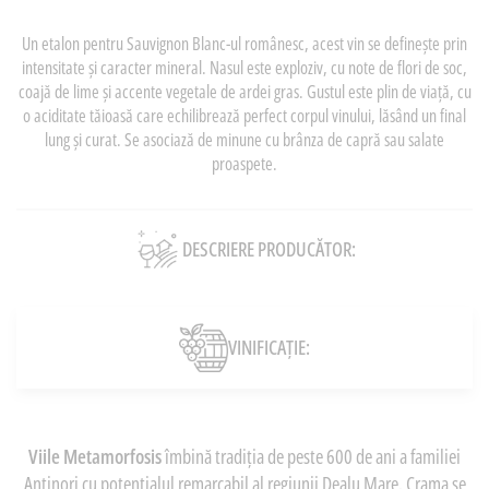
Un etalon pentru Sauvignon Blanc-ul românesc, acest vin se definește prin
intensitate și caracter mineral. Nasul este exploziv, cu note de flori de soc,
coajă de lime și accente vegetale de ardei gras. Gustul este plin de viață, cu
o aciditate tăioasă care echilibrează perfect corpul vinului, lăsând un final
lung și curat. Se asociază de minune cu brânza de capră sau salate
proaspete.
DESCRIERE PRODUCĂTOR:
VINIFICAȚIE:
Viile Metamorfosis
îmbină tradiția de peste 600 de ani a familiei
Antinori cu potențialul remarcabil al regiunii Dealu Mare. Crama se