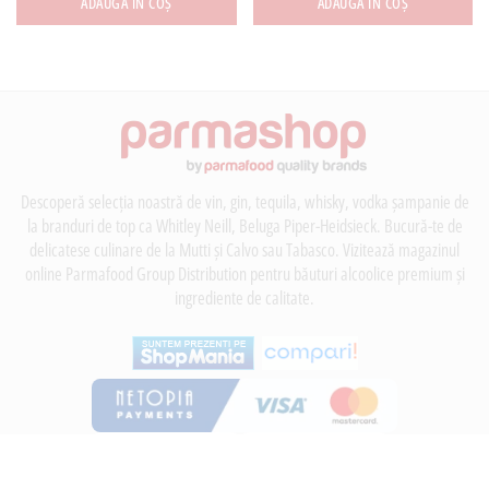
ADAUGĂ ÎN COȘ
ADAUGĂ ÎN COȘ
Descoperă selecția noastră de vin, gin, tequila, whisky, vodka șampanie de
la branduri de top ca Whitley Neill, Beluga Piper-Heidsieck. Bucură-te de
delicatese culinare de la Mutti și Calvo sau Tabasco. Vizitează magazinul
online Parmafood Group Distribution pentru băuturi alcoolice premium și
ingrediente de calitate.