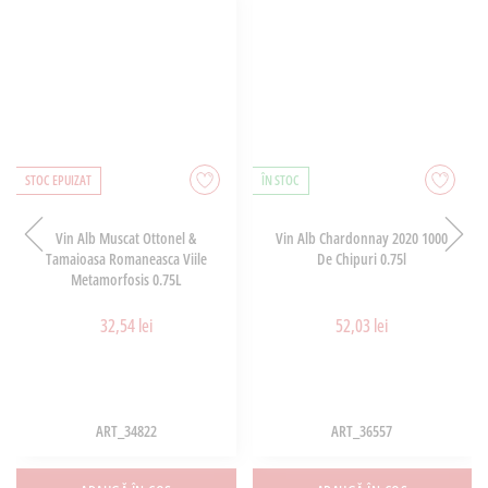
STOC EPUIZAT
ÎN STOC
Vin Alb Muscat Ottonel &
Vin Alb Chardonnay 2020 1000
Tamaioasa Romaneasca Viile
De Chipuri 0.75l
Metamorfosis 0.75L
32,54 lei
52,03 lei
ART_34822
ART_36557