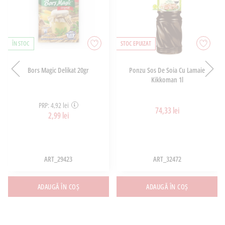
ÎN STOC
STOC EPUIZAT
Bors Magic Delikat 20gr
Ponzu Sos De Soia Cu Lamaie
Kikkoman 1l
PRP: 4,92 lei
74,33 lei
2,99 lei
ART_29423
ART_32472
ADAUGĂ ÎN COȘ
ADAUGĂ ÎN COȘ