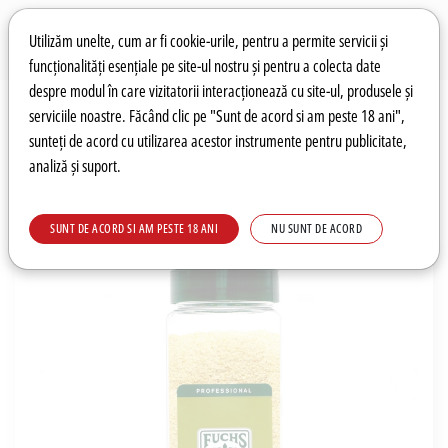
Preferințe pentru cookie-uri
Wishlist
Autentificare
Utilizăm unelte, cum ar fi cookie-urile, pentru a permite servicii și
funcționalități esențiale pe site-ul nostru și pentru a colecta date
despre modul în care vizitatorii interacționează cu site-ul, produsele și
0
serviciile noastre. Făcând clic pe "Sunt de acord si am peste 18 ani",
sunteți de acord cu utilizarea acestor instrumente pentru publicitate,
analiză și suport.
Recomandări
Prețuri fierbinți
Meniu
SUNT DE ACORD SI AM PESTE 18 ANI
NU SUNT DE ACORD