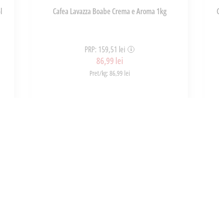
l
Cafea Lavazza Boabe Crema e Aroma 1kg
PRP: 159,51 lei
86,99 lei
Pret/kg: 86,99 lei
ART_00625
ADAUGĂ ÎN COȘ
INFORMATII
UTILE