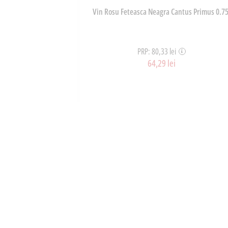
maie Si Miere
Vin Rosu Feteasca Neagra Cantus Primus 0.75
6g
PRP: 80,33 lei
64,29 lei
ART_34830
OȘ
ADAUGĂ ÎN COȘ