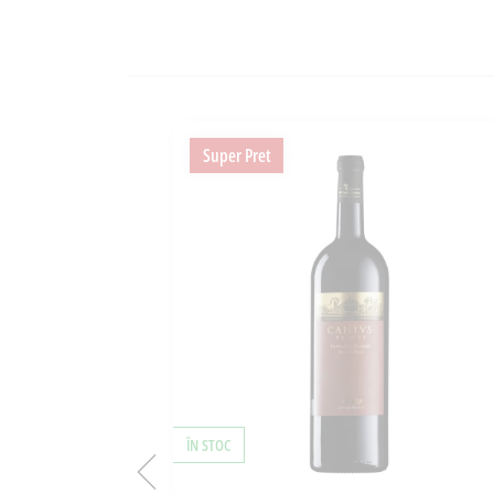
Super Pret
ÎN STOC