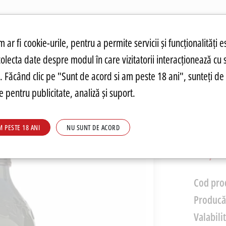
atuit.
tru cookie-uri
 ar fi cookie-urile, pentru a permite servicii și funcționalități e
colecta date despre modul în care vizitatorii interacționează cu 
ANDĂRI
PREȚURI FIERBINȚI
PARMA
FOOD
PARMA
DRINKS
C
re. Făcând clic pe "Sunt de acord si am peste 18 ani", sunteți de 
 pentru publicitate, analiză și suport.
Ulei D
M PESTE 18 ANI
NU SUNT DE ACORD
PRP: 81,20
48,99
Cod pro
Producă
Valabili