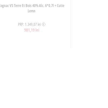
Cognac VS Terre Et Bois 40% Alc. 6*0.7l + Cutie
Sos pent
Lemn
PRP: 1.349,07 lei
P
981,19 lei
ART_36303
ADAUGĂ ÎN COȘ
A
CONTACT