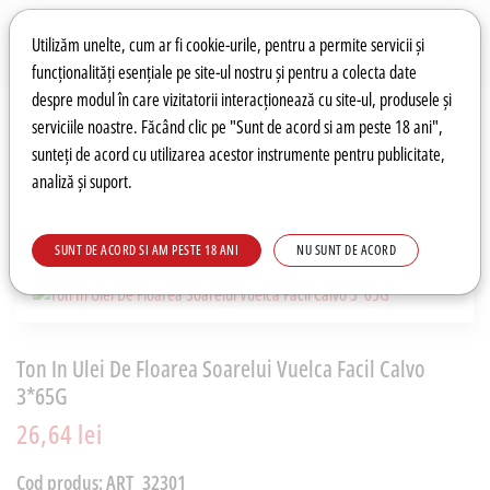
Preferințe pentru cookie-uri
Wishlist
Autentificare
Utilizăm unelte, cum ar fi cookie-urile, pentru a permite servicii și
funcționalități esențiale pe site-ul nostru și pentru a colecta date
despre modul în care vizitatorii interacționează cu site-ul, produsele și
0
serviciile noastre. Făcând clic pe "Sunt de acord si am peste 18 ani",
sunteți de acord cu utilizarea acestor instrumente pentru publicitate,
analiză și suport.
Recomandări
Prețuri fierbinți
Meniu
SUNT DE ACORD SI AM PESTE 18 ANI
NU SUNT DE ACORD
Ton In Ulei De Floarea Soarelui Vuelca Facil Calvo
3*65G
26,64 lei
Cod produs:
ART_32301