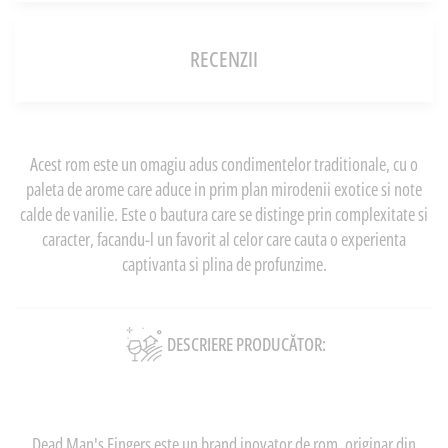
RECENZII
Acest rom este un omagiu adus condimentelor traditionale, cu o
paleta de arome care aduce in prim plan mirodenii exotice si note
calde de vanilie. Este o bautura care se distinge prin complexitate si
caracter, facandu-l un favorit al celor care cauta o experienta
captivanta si plina de profunzime.
DESCRIERE PRODUCĂTOR:
Dead Man's Fingers este un brand inovator de rom, originar din