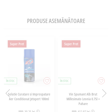
PRODUSE ASEMĂNĂTOARE
Super Pret
Super Pret
ÎN STOC
ÎN STOC
Solutie Curatare si Improspatare
Vin Spumant Alb Brut
Aer Conditionat Jetxpert 100ml
Millesimato Leonia 0.75l +
Pahare
PRP: 30,25 lei
PRP: 412,97 lei