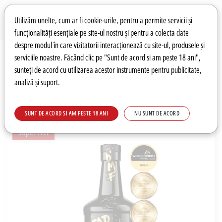
Preferințe pentru cookie-uri
Wishlist
Autentificare
Utilizăm unelte, cum ar fi cookie-urile, pentru a permite servicii și
funcționalități esențiale pe site-ul nostru și pentru a colecta date
despre modul în care vizitatorii interacționează cu site-ul, produsele și
0
serviciile noastre. Făcând clic pe "Sunt de acord si am peste 18 ani",
sunteți de acord cu utilizarea acestor instrumente pentru publicitate,
analiză și suport.
Recomandări
Prețuri fierbinți
Meniu
SUNT DE ACORD SI AM PESTE 18 ANI
NU SUNT DE ACORD
Super Pret