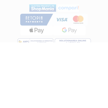
INFORMATII
Despre noi
Termeni si conditii
Politica de utilizare Cookie
Politica de confidentialitate
Lucreza cu noi
ANPC