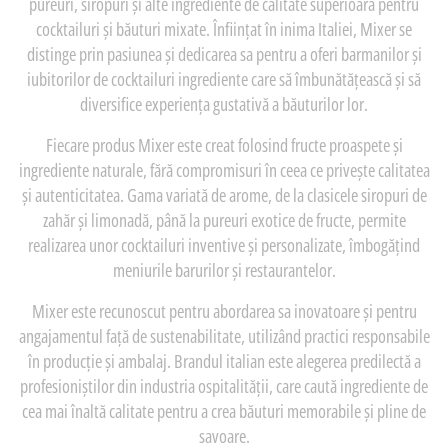
pureuri, siropuri și alte ingrediente de calitate superioară pentru
cocktailuri și băuturi mixate. Înființat în inima Italiei, Mixer se
distinge prin pasiunea și dedicarea sa pentru a oferi barmanilor și
iubitorilor de cocktailuri ingrediente care să îmbunătățească și să
diversifice experiența gustativă a băuturilor lor.
Fiecare produs Mixer este creat folosind fructe proaspete și
ingrediente naturale, fără compromisuri în ceea ce privește calitatea
și autenticitatea. Gama variată de arome, de la clasicele siropuri de
zahăr și limonadă, până la pureuri exotice de fructe, permite
realizarea unor cocktailuri inventive și personalizate, îmbogățind
meniurile barurilor și restaurantelor.
Mixer este recunoscut pentru abordarea sa inovatoare și pentru
angajamentul față de sustenabilitate, utilizând practici responsabile
în producție și ambalaj. Brandul italian este alegerea predilectă a
profesioniștilor din industria ospitalității, care caută ingrediente de
cea mai înaltă calitate pentru a crea băuturi memorabile și pline de
savoare.