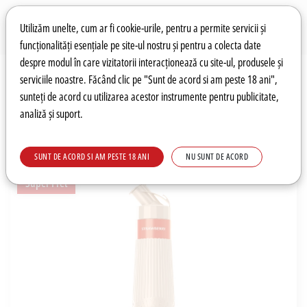
Preferințe pentru cookie-uri
Wishlist
Autentificare
Utilizăm unelte, cum ar fi cookie-urile, pentru a permite servicii și
funcționalități esențiale pe site-ul nostru și pentru a colecta date
despre modul în care vizitatorii interacționează cu site-ul, produsele și
0
serviciile noastre. Făcând clic pe "Sunt de acord si am peste 18 ani",
sunteți de acord cu utilizarea acestor instrumente pentru publicitate,
analiză și suport.
Recomandări
Prețuri fierbinți
Meniu
SUNT DE ACORD SI AM PESTE 18 ANI
NU SUNT DE ACORD
Super Pret