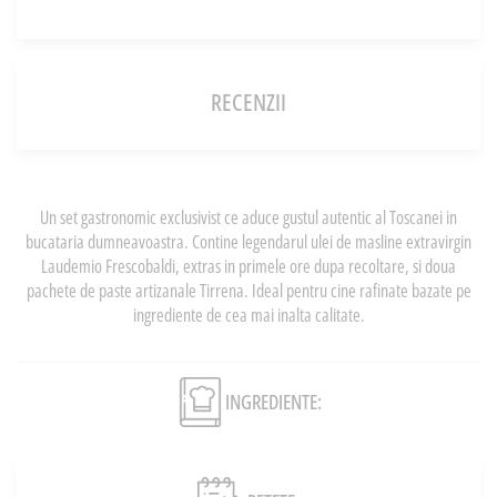
RECENZII
Un set gastronomic exclusivist ce aduce gustul autentic al Toscanei in
bucataria dumneavoastra. Contine legendarul ulei de masline extravirgin
Laudemio Frescobaldi, extras in primele ore dupa recoltare, si doua
pachete de paste artizanale Tirrena. Ideal pentru cine rafinate bazate pe
ingrediente de cea mai inalta calitate.
INGREDIENTE: