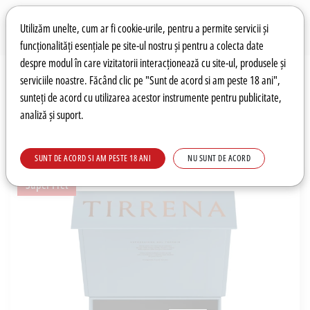
Preferințe pentru cookie-uri
Wishlist
Autentificare
Utilizăm unelte, cum ar fi cookie-urile, pentru a permite servicii și
funcționalități esențiale pe site-ul nostru și pentru a colecta date
despre modul în care vizitatorii interacționează cu site-ul, produsele și
0
serviciile noastre. Făcând clic pe "Sunt de acord si am peste 18 ani",
sunteți de acord cu utilizarea acestor instrumente pentru publicitate,
analiză și suport.
Recomandări
Prețuri fierbinți
Meniu
SUNT DE ACORD SI AM PESTE 18 ANI
NU SUNT DE ACORD
Super Pret