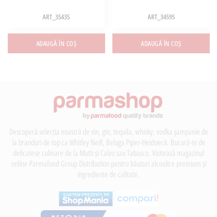
ART_35435
ART_34595
ADAUGĂ ÎN COȘ
ADAUGĂ ÎN COȘ
Descoperă selecția noastră de vin, gin, tequila, whisky, vodka șampanie de
la branduri de top ca Whitley Neill, Beluga Piper-Heidsieck. Bucură-te de
delicatese culinare de la Mutti și Calvo sau Tabasco. Vizitează magazinul
online Parmafood Group Distribution pentru băuturi alcoolice premium și
ingrediente de calitate.