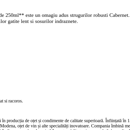
e 250ml** este un omagiu adus strugurilor robusti Cabernet. C
or gatite lent si sosurilor indraznete.
t si racoros.
ă în producția de oțet și condimente de calitate superioară. Înființată în
Modena, oțet de vin și alte specialități inovatoare. Compania îmbină met