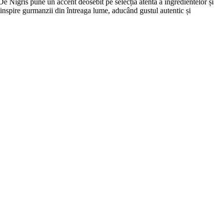
 De Nigris pune un accent deosebit pe selecția atentă a ingredientelor și
 inspire gurmanzii din întreaga lume, aducând gustul autentic și