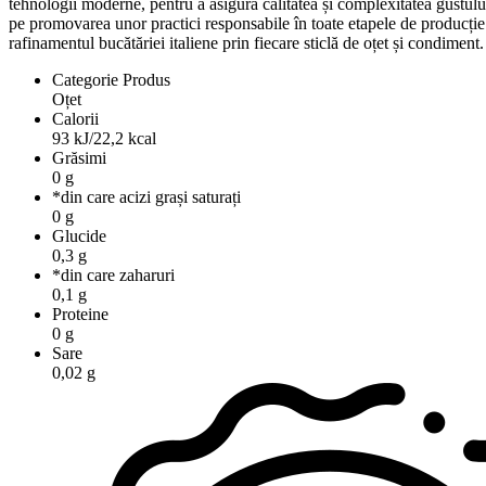
tehnologii moderne, pentru a asigura calitatea și complexitatea gustului
pe promovarea unor practici responsabile în toate etapele de producție
rafinamentul bucătăriei italiene prin fiecare sticlă de oțet și condiment.
Categorie Produs
Oțet
Calorii
93 kJ/22,2 kcal
Grăsimi
0 g
*din care acizi grași saturați
0 g
Glucide
0,3 g
*din care zaharuri
0,1 g
Proteine
0 g
Sare
0,02 g