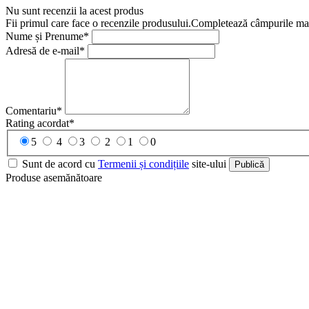
Nu sunt recenzii la acest produs
Fii primul care face o recenzile produsului.Completează câmpurile marc
Nume și Prenume*
Adresă de e-mail*
Comentariu*
Rating acordat*
5
4
3
2
1
0
Sunt de acord cu
Termenii și condițiile
site-ului
Publică
Produse asemănătoare