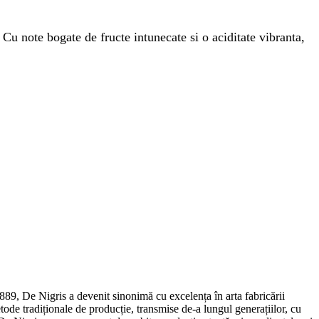
u note bogate de fructe intunecate si o aciditate vibranta,
 1889, De Nigris a devenit sinonimă cu excelența în arta fabricării
ode tradiționale de producție, transmise de-a lungul generațiilor, cu