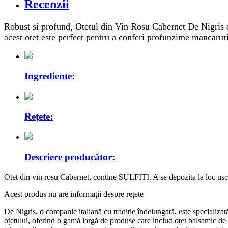
Recenzii
Robust si profund, Otetul din Vin Rosu Cabernet De Nigris d
acest otet este perfect pentru a conferi profunzime mancaruril
Ingrediente:
Rețete:
Descriere producător:
Otet din vin rosu Cabernet, contine SULFITI. A se depozita la loc usca
Acest produs nu are informații despre rețete
De Nigris, o companie italiană cu tradiție îndelungată, este specializat
oțetului, oferind o gamă largă de produse care includ oțet balsamic de 