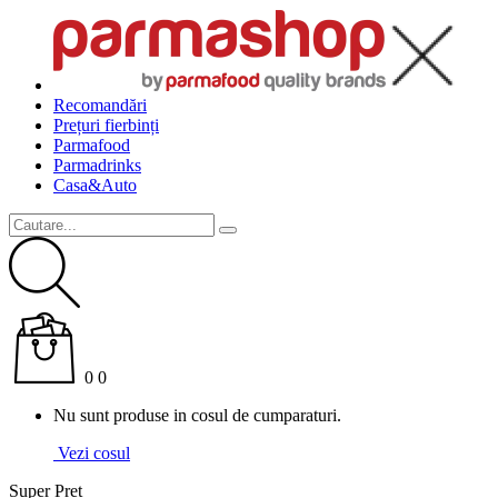
Recomandări
Prețuri fierbinți
Parma
food
Parma
drinks
Casa&Auto
0
0
Nu sunt produse in cosul de cumparaturi.
Vezi cosul
Super Pret