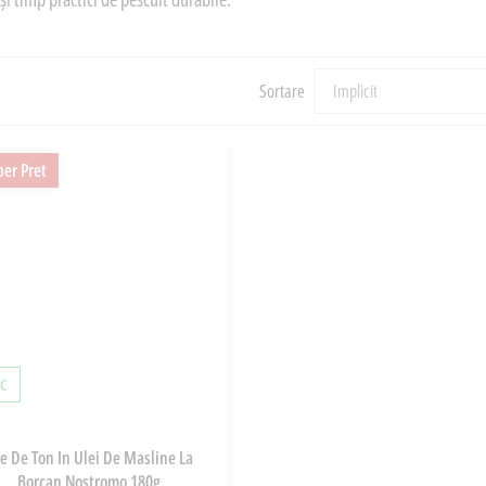
Sortare
er Pret
OC
le De Ton In Ulei De Masline La
Borcan Nostromo 180g