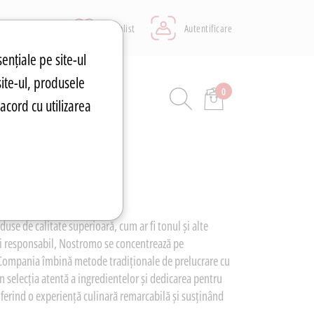
Wishlist
Autentificare
sențiale pe site-ul
site-ul, produsele
0
ASA&AUTO
acord cu utilizarea
use de calitate superioară, cum ar fi tonul și alte
ui responsabil, Nostromo se concentrează pe
. Compania îmbină metode tradiționale de prelucrare cu
n selecția atentă a ingredientelor și dedicarea pentru
ferind o experiență culinară remarcabilă și susținând