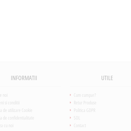
INFORMATII
UTILE
e noi
Cum cumpar?
i si conditii
Retur Produse
ca de utilizare Cookie
Politica GDPR
ca de confidentialitate
SOL
za cu noi
Contact