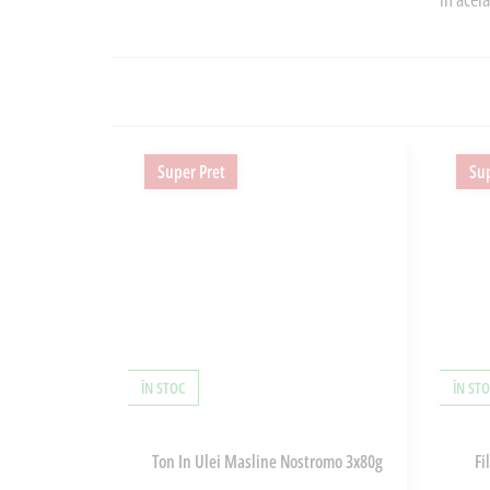
Super Pret
Sup
ÎN STOC
ÎN ST
Ton In Ulei Masline Nostromo 3x80g
Fi