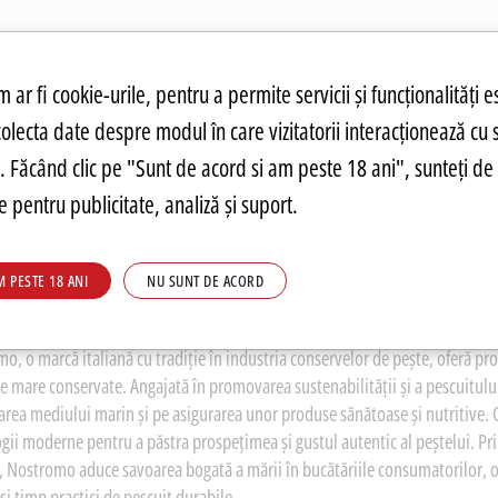
atuit.
tru cookie-uri
 ar fi cookie-urile, pentru a permite servicii și funcționalități e
colecta date despre modul în care vizitatorii interacționează cu 
ANDĂRI
PREȚURI FIERBINȚI
PARMA
FOOD
PARMA
DRINKS
C
re. Făcând clic pe "Sunt de acord si am peste 18 ani", sunteți de 
 pentru publicitate, analiză și suport.
M PESTE 18 ANI
NU SUNT DE ACORD
TROMO
o, o marcă italiană cu tradiție în industria conservelor de pește, oferă prod
de mare conservate. Angajată în promovarea sustenabilității și a pescuitul
area mediului marin și pe asigurarea unor produse sănătoase și nutritive
gii moderne pentru a păstra prospețimea și gustul autentic al peștelui. Pri
e, Nostromo aduce savoarea bogată a mării în bucătăriile consumatorilor, o
ași timp practici de pescuit durabile.