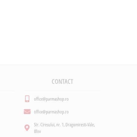
CONTACT
office@parmashop.ro
office@parmashop.ro
Str. Ciresului, nr. 1, Dragomiresti-Vale,
Ilfov