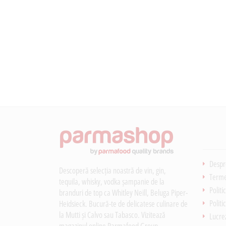
Despr
Descoperă selecția noastră de vin, gin,
Termen
tequila, whisky, vodka șampanie de la
Politi
branduri de top ca Whitley Neill, Beluga Piper-
Politi
Heidsieck. Bucură-te de delicatese culinare de
la Mutti și Calvo sau Tabasco. Vizitează
Lucre
magazinul online Parmafood Group