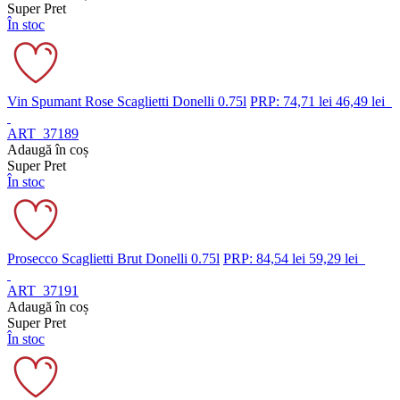
Super Pret
În stoc
Vin Spumant Rose Scaglietti Donelli 0.75l
PRP: 74,71 lei
46,49 lei
ART_37189
Adaugă în coș
Super Pret
În stoc
Prosecco Scaglietti Brut Donelli 0.75l
PRP: 84,54 lei
59,29 lei
ART_37191
Adaugă în coș
Super Pret
În stoc