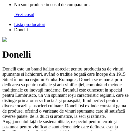
Nu sunt produse in cosul de cumparaturi.
Vezi cosul
Lista producatori
Donelli
Donelli
Donelli este un brand italian apreciat pentru producția sa de vinuri
spumante și lichioruri, având o tradiție bogată care începe din 1915.
Situat în inima regiunii Emilia-Romagna, Donelli se remarcă prin
dedicarea sa pentru calitate și arta vinificației, combinând metode
tradiționale cu inovații moderne. Brandul este cunoscut în special
pentru Lambrusco, un vin spumant roșu caracteristic regiunii, care se
distinge prin aroma sa fructată și proaspătă, fiind perfect pentru
diverse ocazii și asocieri culinare. Donelli își extinde constant gama
de produse, oferind o varietate de vinuri spumante care să satisfacă
diverse palate, de la dulci și aromatice, la seci și rafinate.
Angajamentul față de sustenabilitate, respectul pentru terroir și
pasiunea pentru vinificație sunt elementele care definesc esența