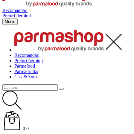
Recomandări
Prețuri fierbinți
Meniu
Recomandări
Prețuri fierbinți
Parma
food
Parma
drinks
Casa&Auto
0
0