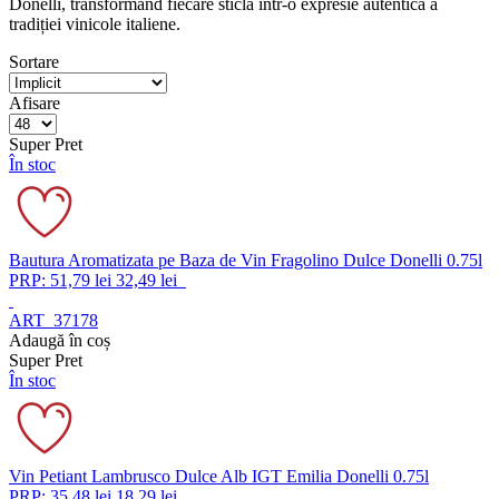
Donelli, transformând fiecare sticlă într-o expresie autentică a
tradiției vinicole italiene.
Sortare
Afisare
Super Pret
În stoc
Bautura Aromatizata pe Baza de Vin Fragolino Dulce Donelli 0.75l
PRP: 51,79 lei
32,49 lei
ART_37178
Adaugă în coș
Super Pret
În stoc
Vin Petiant Lambrusco Dulce Alb IGT Emilia Donelli 0.75l
PRP: 35,48 lei
18,29 lei