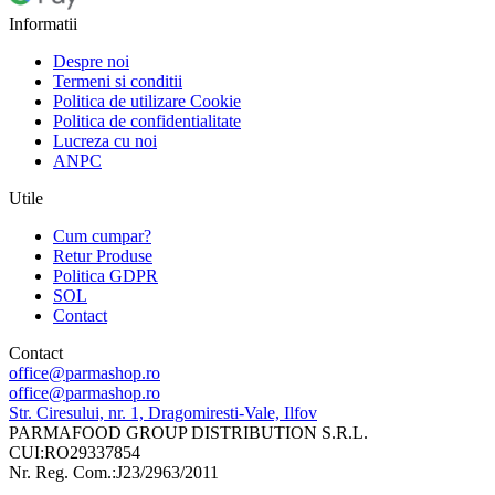
Informatii
Despre noi
Termeni si conditii
Politica de utilizare Cookie
Politica de confidentialitate
Lucreza cu noi
ANPC
Utile
Cum cumpar?
Retur Produse
Politica GDPR
SOL
Contact
Contact
office@parmashop.ro
office@parmashop.ro
Str. Ciresului, nr. 1, Dragomiresti-Vale, Ilfov
PARMAFOOD GROUP DISTRIBUTION S.R.L.
CUI:RO29337854
Nr. Reg. Com.:J23/2963/2011