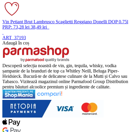
Vin Petiant Brut Lambrusco Scaglietti Reggiano Donelli DOP 0.75l
PRP: 73,28 lei
38,49 lei
ART_37193
Adaugă în coș
Descoperă selecția noastră de vin, gin, tequila, whisky, vodka
șampanie de la branduri de top ca Whitley Neill, Beluga Piper-
Heidsieck. Bucură-te de delicatese culinare de la Mutti și Calvo sau
Tabasco. Vizitează magazinul online Parmafood Group Distribution
pentru băuturi alcoolice premium și ingrediente de calitate.