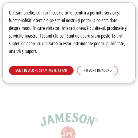
Preferințe pentru cookie-uri
Wishlist
Autentificare
Utilizăm unelte, cum ar fi cookie-urile, pentru a permite servicii și
funcționalități esențiale pe site-ul nostru și pentru a colecta date
despre modul în care vizitatorii interacționează cu site-ul, produsele și
0
serviciile noastre. Făcând clic pe "Sunt de acord si am peste 18 ani",
sunteți de acord cu utilizarea acestor instrumente pentru publicitate,
analiză și suport.
Recomandări
Prețuri fierbinți
Meniu
SUNT DE ACORD SI AM PESTE 18 ANI
NU SUNT DE ACORD
LISTA PRODUCATORI
Jameson