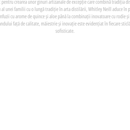
 pentru crearea unor ginuri artizanale de excepție care combină tradiția dist
 unei familii cu o lungă tradiție în arta distilării, Whitley Neill aduce în 
nfuzii cu arome de quince și aloe până la combinații inovatoare cu rodie și 
ului față de calitate, măiestrie și inovație este evidențiat în fiecare stic
sofisticate.