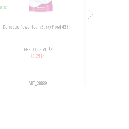
 STOC
ÎN STOC
Domestos Power Foam Spray Floral 435ml
Bautura Energiz
PRP: 11,68 lei
P
10,29 lei
ART_28839
ADAUGĂ ÎN COȘ
A