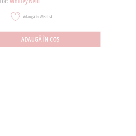
tor:
Whitley Neill
Adaugă în Wishlist
ADAUGĂ ÎN COȘ