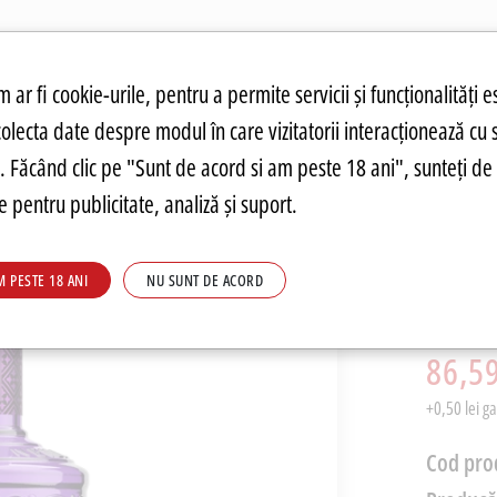
atuit.
tru cookie-uri
 ar fi cookie-urile, pentru a permite servicii și funcționalități e
colecta date despre modul în care vizitatorii interacționează cu 
ANDĂRI
PREȚURI FIERBINȚI
PARMA
FOOD
PARMA
DRINKS
C
re. Făcând clic pe "Sunt de acord si am peste 18 ani", sunteți de 
 pentru publicitate, analiză și suport.
Gin Cu
M PESTE 18 ANI
NU SUNT DE ACORD
0.7l
PRP: 224,6
86,59
+0,50 lei g
Cod pro