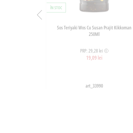
ÎN STOC
lue Dragon 500g
Sos Teriyaki Wos Cu Susan Prajit Kikkoman
250Ml
PRP: 29,28 lei
19,09 lei
art_33990
OȘ
ADAUGĂ ÎN COȘ