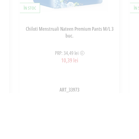
ÎN STOC
ÎN
Chiloti Menstruali Nateen Premium Pants M/L 3
buc.
PRP: 34,49 lei
10,39 lei
ART_33973
ADAUGĂ ÎN COȘ