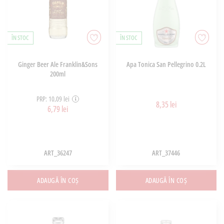
ÎN STOC
ÎN STOC
Ginger Beer Ale Franklin&Sons
Apa Tonica San Pellegrino 0.2L
200ml
PRP: 10,09 lei
8,35 lei
6,79 lei
ART_36247
ART_37446
ADAUGĂ ÎN COȘ
ADAUGĂ ÎN COȘ