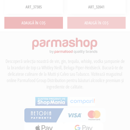
ART_37385
ART_32041
ADAUGĂ ÎN COȘ
ADAUGĂ ÎN COȘ
Descoperă selecția noastră de vin, gin, tequila, whisky, vodka șampanie de
la branduri de top ca Whitley Neill, Beluga Piper-Heidsieck. Bucură-te de
delicatese culinare de la Mutti și Calvo sau Tabasco. Vizitează magazinul
online Parmafood Group Distribution pentru băuturi alcoolice premium și
ingrediente de calitate.