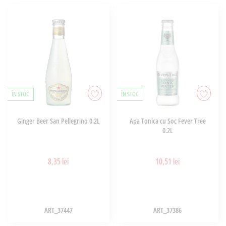
ÎN STOC
ÎN STOC
Ginger Beer San Pellegrino 0.2L
Apa Tonica cu Soc Fever Tree
0.2L
8,35 lei
10,51 lei
ART_37447
ART_37386