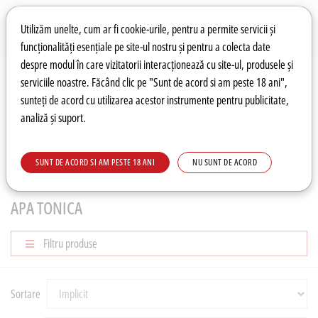
Preferințe pentru cookie-uri
Wishlist
Autentificare
Utilizăm unelte, cum ar fi cookie-urile, pentru a permite servicii și
funcționalități esențiale pe site-ul nostru și pentru a colecta date
despre modul în care vizitatorii interacționează cu site-ul, produsele și
0
serviciile noastre. Făcând clic pe "Sunt de acord si am peste 18 ani",
sunteți de acord cu utilizarea acestor instrumente pentru publicitate,
analiză și suport.
Recomandări
Prețuri fierbinți
Meniu
SUNT DE ACORD SI AM PESTE 18 ANI
NU SUNT DE ACORD
COCKTAIL
Apa Tonica
APA TONICA
Filtru produse
Sortare