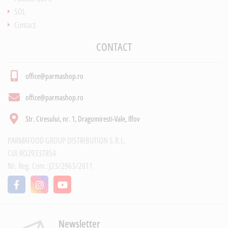
SOL
Contact
CONTACT
office@parmashop.ro
office@parmashop.ro
Str. Ciresului, nr. 1, Dragomiresti-Vale, Ilfov
PARMAFOOD GROUP DISTRIBUTION S.R.L.
CUI:RO29337854
Nr. Reg. Com.:J23/2963/2011
Newsletter