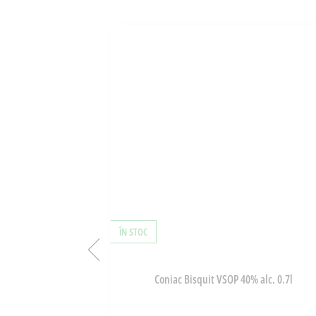
ÎN STOC
aud 40% alc. 0.7l
Coniac Bisquit VSOP 40% alc. 0.7l