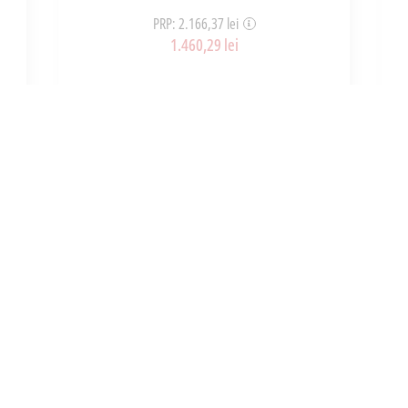
PRP: 2.166,37 lei
1.460,29 lei
ART_36005
ADAUGĂ ÎN COȘ
INFORMATII
UTILE
e noi
Cum cumpar?
i si conditii
Retur Produse