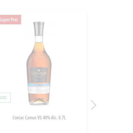
Super Pret
Super Pret
 STOC
ÎN STOC
Coniac Camus VS 40% Alc. 0.7L
Armagnac G. Leg