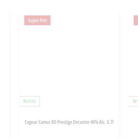
Super Pret
ÎN STOC
ÎN
Cognac Camus XO Prestige Decanter 40% Alc. 0.7l