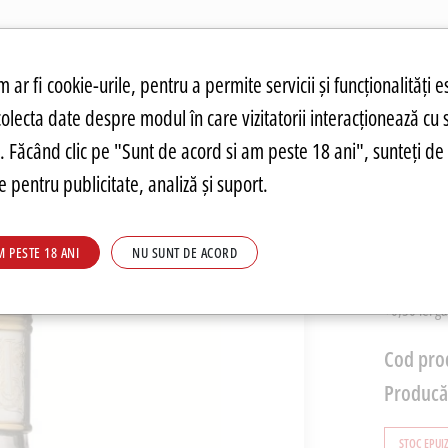
atuit.
tru cookie-uri
 ar fi cookie-urile, pentru a permite servicii și funcționalități e
colecta date despre modul în care vizitatorii interacționează cu 
ANDĂRI
PREȚURI FIERBINȚI
PARMA
FOOD
PARMA
DRINKS
C
re. Făcând clic pe "Sunt de acord si am peste 18 ani", sunteți de 
 pentru publicitate, analiză și suport.
Coniac
M PESTE 18 ANI
NU SUNT DE ACORD
1.275
+0,50 lei g
Cod pro
Producă
STOC EPUI