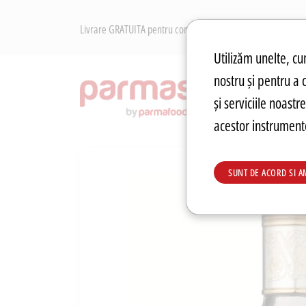
Livrare GRATUITA pentru comenzile peste 250 RON. Retur Gr
Preferințe pen
Utilizăm unelte, cum
nostru și pentru a 
RECOM
și serviciile noast
acestor instrumente
SUNT DE ACORD SI A