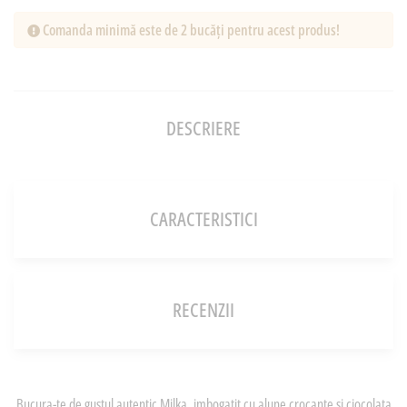
Comanda minimă este de 2 bucăți pentru acest produs!
DESCRIERE
CARACTERISTICI
RECENZII
Bucura-te de gustul autentic Milka, imbogatit cu alune crocante si ciocolata