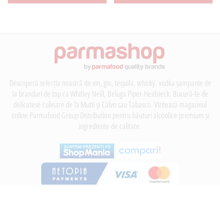
Descoperă selecția noastră de vin, gin, tequila, whisky, vodka șampanie de
la branduri de top ca Whitley Neill, Beluga Piper-Heidsieck. Bucură-te de
delicatese culinare de la Mutti și Calvo sau Tabasco. Vizitează magazinul
online Parmafood Group Distribution pentru băuturi alcoolice premium și
ingrediente de calitate.