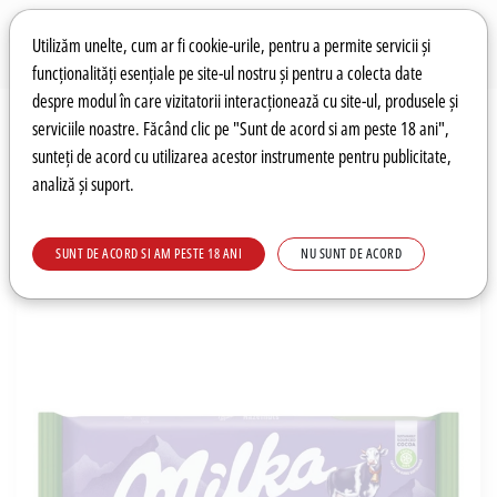
Preferințe pentru cookie-uri
Wishlist
Autentificare
Utilizăm unelte, cum ar fi cookie-urile, pentru a permite servicii și
funcționalități esențiale pe site-ul nostru și pentru a colecta date
despre modul în care vizitatorii interacționează cu site-ul, produsele și
0
serviciile noastre. Făcând clic pe "Sunt de acord si am peste 18 ani",
sunteți de acord cu utilizarea acestor instrumente pentru publicitate,
analiză și suport.
Recomandări
Prețuri fierbinți
Meniu
SUNT DE ACORD SI AM PESTE 18 ANI
NU SUNT DE ACORD