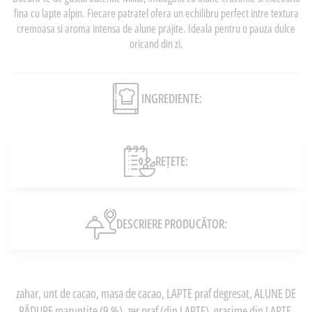
fina cu lapte alpin. Fiecare patratel ofera un echilibru perfect intre textura
cremoasa si aroma intensa de alune prajite. Ideala pentru o pauza dulce
oricand din zi.
INGREDIENTE:
REȚETE:
DESCRIERE PRODUCĂTOR:
zahar, unt de cacao, masa de cacao, LAPTE praf degresat, ALUNE DE
PĂDURE maruntite (9 %), zer praf (din LAPTE), grasime din LAPTE,