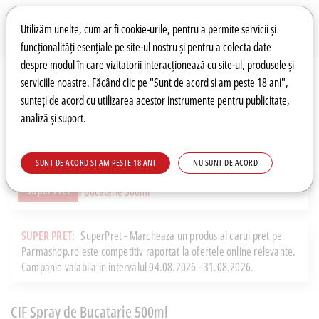
Preferințe pentru cookie-uri
Wishlist
Autentificare
Utilizăm unelte, cum ar fi cookie-urile, pentru a permite servicii și
funcționalități esențiale pe site-ul nostru și pentru a colecta date
despre modul în care vizitatorii interacționează cu site-ul, produsele și
0
serviciile noastre. Făcând clic pe "Sunt de acord si am peste 18 ani",
sunteți de acord cu utilizarea acestor instrumente pentru publicitate,
analiză și suport.
Recomandări
Prețuri fierbinți
Meniu
SUNT DE ACORD SI AM PESTE 18 ANI
NU SUNT DE ACORD
Super Pret
SUPER PRET:
SuperPret - Marcheaza un produs al carui pret pe
Parmashop.ro este competitiv raportat la ofertele online relevante.
Campanie valabila in intervalul 04.08.2026 - 31.08.2026.
CIF Spray de Bucatarie 500ml