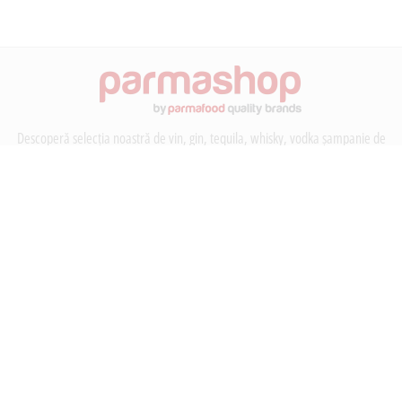
Descoperă selecția noastră de vin, gin, tequila, whisky, vodka șampanie de
la branduri de top ca Whitley Neill, Beluga Piper-Heidsieck. Bucură-te de
delicatese culinare de la Mutti și Calvo sau Tabasco. Vizitează magazinul
online Parmafood Group Distribution pentru băuturi alcoolice premium și
ingrediente de calitate.