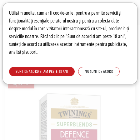
Preferințe pentru cookie-uri
Wishlist
Autentificare
Utilizăm unelte, cum ar fi cookie-urile, pentru a permite servicii și
funcționalități esențiale pe site-ul nostru și pentru a colecta date
despre modul în care vizitatorii interacționează cu site-ul, produsele și
0
serviciile noastre. Făcând clic pe "Sunt de acord si am peste 18 ani",
sunteți de acord cu utilizarea acestor instrumente pentru publicitate,
analiză și suport.
Recomandări
Prețuri fierbinți
Meniu
SUNT DE ACORD SI AM PESTE 18 ANI
NU SUNT DE ACORD
Super Pret