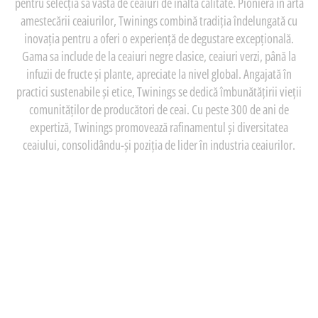
pentru selecția sa vastă de ceaiuri de înaltă calitate. Pionieră în arta
amestecării ceaiurilor, Twinings combină tradiția îndelungată cu
inovația pentru a oferi o experiență de degustare excepțională.
Gama sa include de la ceaiuri negre clasice, ceaiuri verzi, până la
infuzii de fructe și plante, apreciate la nivel global. Angajată în
practici sustenabile și etice, Twinings se dedică îmbunătățirii vieții
comunităților de producători de ceai. Cu peste 300 de ani de
expertiză, Twinings promovează rafinamentul și diversitatea
ceaiului, consolidându-și poziția de lider în industria ceaiurilor.