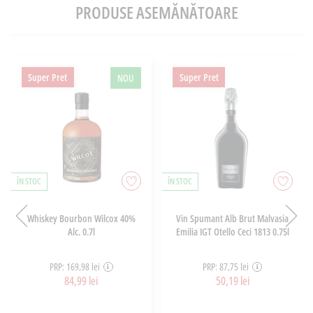
PRODUSE ASEMĂNĂTOARE
Super Pret
Super Pret
NOU
ÎN STOC
ÎN STOC
Whiskey Bourbon Wilcox 40%
Vin Spumant Alb Brut Malvasia
Alc. 0.7l
Emilia IGT Otello Ceci 1813 0.75l
PRP: 169,98 lei
PRP: 87,75 lei
84,99 lei
50,19 lei