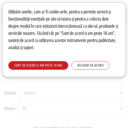
Preferințe pentru cookie-uri
Wishlist
Autentificare
Utilizăm unelte, cum ar fi cookie-urile, pentru a permite servicii și
funcționalități esențiale pe site-ul nostru și pentru a colecta date
despre modul în care vizitatorii interacționează cu site-ul, produsele și
0
serviciile noastre. Făcând clic pe "Sunt de acord si am peste 18 ani",
sunteți de acord cu utilizarea acestor instrumente pentru publicitate,
analiză și suport.
Recomandări
Prețuri fierbinți
Meniu
SUNT DE ACORD SI AM PESTE 18 ANI
NU SUNT DE ACORD
CASA & AUTO
Sortare
Afisare
Nu sunt produse in aceasta categorie.