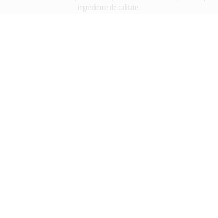
ingrediente de calitate.
INFORMATII
Despre noi
Termeni si conditii
Politica de utilizare Cookie
Politica de confidentialitate
Lucreza cu noi