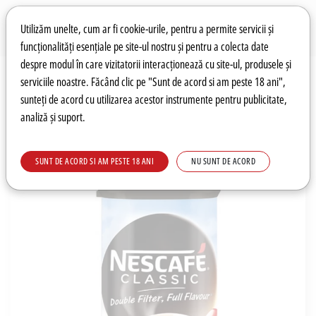
Preferințe pentru cookie-uri
Wishlist
Autentificare
Utilizăm unelte, cum ar fi cookie-urile, pentru a permite servicii și
funcționalități esențiale pe site-ul nostru și pentru a colecta date
despre modul în care vizitatorii interacționează cu site-ul, produsele și
0
serviciile noastre. Făcând clic pe "Sunt de acord si am peste 18 ani",
sunteți de acord cu utilizarea acestor instrumente pentru publicitate,
analiză și suport.
Recomandări
Prețuri fierbinți
Meniu
SUNT DE ACORD SI AM PESTE 18 ANI
NU SUNT DE ACORD