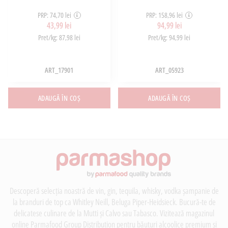
PRP: 74,70 lei
PRP: 158,96 lei
43,99 lei
94,99 lei
Pret/kg: 87,98 lei
Pret/kg: 94,99 lei
ART_17901
ART_05923
ADAUGĂ ÎN COȘ
ADAUGĂ ÎN COȘ
Descoperă selecția noastră de vin, gin, tequila, whisky, vodka șampanie de
la branduri de top ca Whitley Neill, Beluga Piper-Heidsieck. Bucură-te de
delicatese culinare de la Mutti și Calvo sau Tabasco. Vizitează magazinul
online Parmafood Group Distribution pentru băuturi alcoolice premium și