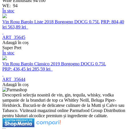
Wine Enthusiast 94/100
WE:
94
În stoc
Vin Rosu Barolo Liste 2018 Borgogno DOCG 0.75L
PRP: 804,40
lei
563,89 lei
ART_35645
Adaugă în coș
Super Pret
În stoc
Vin Rosu Barolo Classico 2019 Borgogno DOCG 0.75L
PRP: 436,45 lei
285,59 lei
ART_35644
Adaugă în coș
Descoperă selecția noastră de vin, gin, tequila, whisky, vodka
șampanie de la branduri de top ca Whitley Neill, Beluga Piper-
Heidsieck. Bucură-te de delicatese culinare de la Mutti și Calvo sau
Tabasco. Vizitează magazinul online Parmafood Group Distribution
pentru băuturi alcoolice premium și ingrediente de calitate.