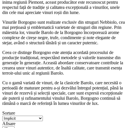
inima regiunii Piemont, aceast producător este recunoscut pentru
respectul față de tradiție și calitatea excepțională a vinurilor, unele
din cele mai apreciate vinuri roșii din lume.
Vinurile Borgogno sunt realizate exclusiv din struguri Nebbiolo, cea
mai prețioasă și emblematică varietate de struguri din regiune. Prin
măiestria lor, vinurile Barolo de la Borgogno încorporează arome
complexe de cireșe negre, trufe, condimente și note elegante de
stejar, având o structură tânără și un caracter puternic.
Ceea ce distinge Borgogno este atenția acordată procesului de
producție tradițional, respectând metodele și valorile transmise din
generație în generație. Această abordare conservatoare contribuie la
crearea unor vinuri autentice, de înaltă calitate, care transmit esența
terroir-ului unic al regiunii Barolo.
Cu o gamă variată de vinuri, de la clasicele Barolo, care necesită o
perioadă de maturare pentru a-și dezvălui întregul potențial, până la
vinuri de rezervă și selecții speciale, care sunt expresii excepționale
ale puterii și rafinamentului vinului Barolo, Borgogno continuă să
rămână o marcă de referință în lumea vinurilor de lux.
Sortare
Afisare