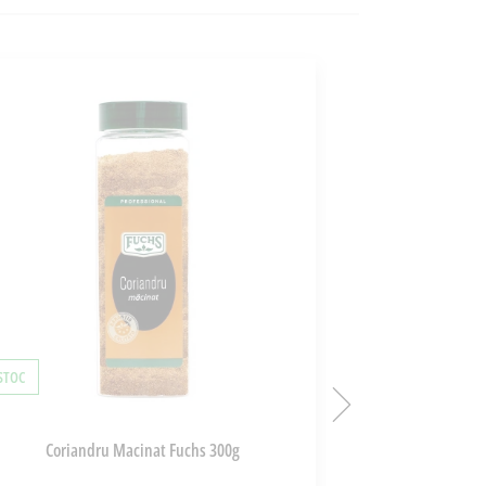
 STOC
STOC EPUIZAT
Coriandru Macinat Fuchs 300g
Concentr