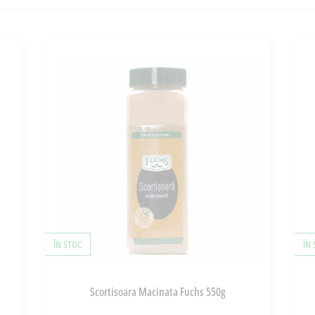
ÎN STOC
ÎN
Scortisoara Macinata Fuchs 550g