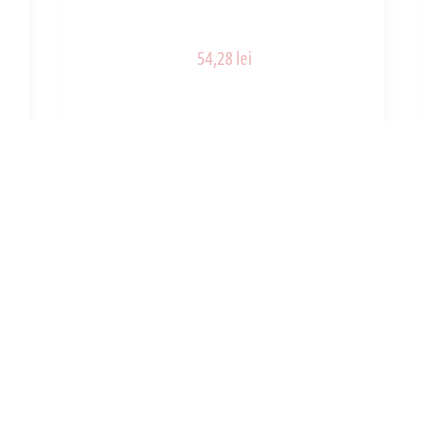
54,28 lei
ART_38012
ADAUGĂ ÎN COȘ
INFORMATII
UTILE
e noi
Cum cumpar?