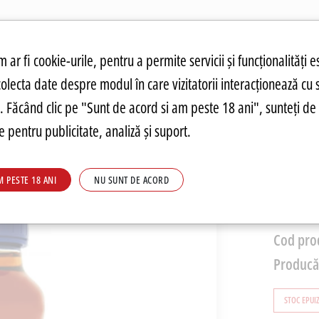
atuit.
tru cookie-uri
 ar fi cookie-urile, pentru a permite servicii și funcționalități e
colecta date despre modul în care vizitatorii interacționează cu 
ANDĂRI
PREȚURI FIERBINȚI
PARMA
FOOD
PARMA
DRINKS
C
re. Făcând clic pe "Sunt de acord si am peste 18 ani", sunteți de 
 pentru publicitate, analiză și suport.
Sos D
M PESTE 18 ANI
NU SUNT DE ACORD
20,77
Cod pro
Producă
STOC EPUI