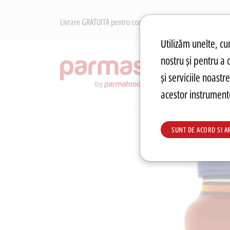
Livrare GRATUITA pentru comenzile peste 250 RON. Retur Gr
Preferințe pen
Utilizăm unelte, cum
nostru și pentru a 
RECOM
și serviciile noast
acestor instrumente
SUNT DE ACORD SI A