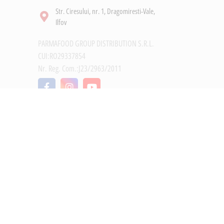
Str. Ciresului, nr. 1, Dragomiresti-Vale,
Ilfov
PARMAFOOD GROUP DISTRIBUTION S.R.L.
CUI:RO29337854
Nr. Reg. Com.:J23/2963/2011
Trimite