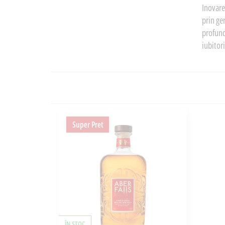
Inovare
prin gen
profund
iubitori
Super Pret
ÎN STOC