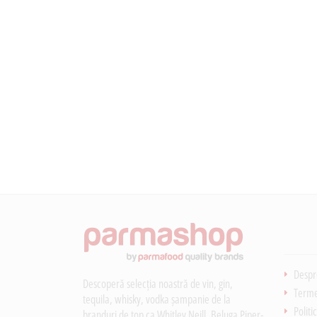
Despr
Descoperă selecția noastră de vin, gin,
Termen
tequila, whisky, vodka șampanie de la
Politi
branduri de top ca Whitley Neill, Beluga Piper-