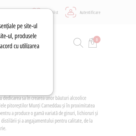
Wishlist
Autentificare
sențiale pe site-ul
site-ul, produsele
0
ASA&AUTO
acord cu utilizarea
u dedicarea sa în crearea unor băuturi alcoolice
alele pitoreștilor Munți Carneddau și în proximitatea
entru a produce o gamă variată de ginuri, lichioruri și
istilării și a angajamentului pentru calitate, de la
rie.