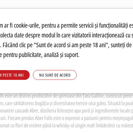
atuit.
tru cookie-uri
 ar fi cookie-urile, pentru a permite servicii și funcționalități e
colecta date despre modul în care vizitatorii interacționează cu 
ANDĂRI
PREȚURI FIERBINȚI
PARMA
FOOD
PARMA
DRINKS
C
re. Făcând clic pe "Sunt de acord si am peste 18 ani", sunteți de 
 pentru publicitate, analiză și suport.
M PESTE 18 ANI
NU SUNT DE ACORD
 FALLS
lls este un distins producător de spirtoase din Țara Galilor, cunoscut pentr
, care sărbătoresc bogăția și diversitatea terroir-ului galez. Situată la po
onantei cascade Aber, distileria folosește apa pură și ingredientele locale p
uri. Fiecare produs Aber Falls este o expresie a pasiunii pentru meșteșugul d
romat cu flori de violete până la whisky-ul single malt îmbătrânit cu măiest