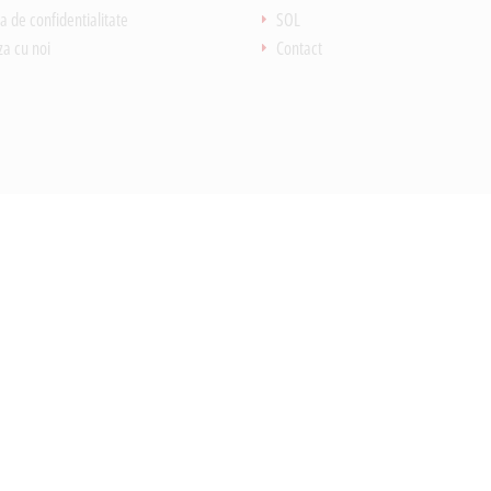
ca de confidentialitate
SOL
za cu noi
Contact
Adresa de e-mail
le noastre oferte!
Am citit si sunt de acord cu
Termeni si conditii