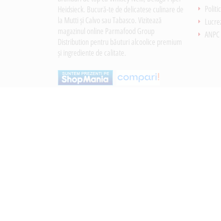
Politi
Heidsieck. Bucură-te de delicatese culinare de
la Mutti și Calvo sau Tabasco. Vizitează
Lucre
magazinul online Parmafood Group
ANPC
Distribution pentru băuturi alcoolice premium
și ingrediente de calitate.
Newsletter
Inscrie-te la newsletter si vei fi la curent cu ultime