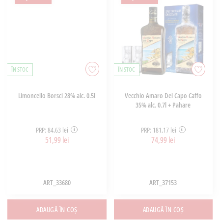
ÎN STOC
ÎN STOC
Limoncello Borsci 28% alc. 0.5l
Vecchio Amaro Del Capo Caffo
35% alc. 0.7l + Pahare
PRP: 84,63 lei
PRP: 181,17 lei
51,99 lei
74,99 lei
ART_33680
ART_37153
ADAUGĂ ÎN COȘ
ADAUGĂ ÎN COȘ