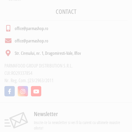
CONTACT
office@parmashop.ro
office@parmashop.ro
Str. Ciresului, nr. 1, Dragomiresti-Vale, Ilfov
PARMAFOOD GROUP DISTRIBUTION S.R.L.
CUI:RO29337854
Nr. Reg. Com.:J23/2963/2011
Newsletter
Inscrie-te la newsletter si vei fi la curent cu ultimele noastre
oferte!