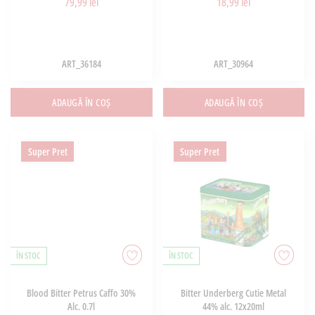
79,99 lei
18,99 lei
ART_36184
ART_30964
ADAUGĂ ÎN COȘ
ADAUGĂ ÎN COȘ
Super Pret
Super Pret
ÎN STOC
ÎN STOC
Blood Bitter Petrus Caffo 30%
Bitter Underberg Cutie Metal
Alc. 0.7l
44% alc. 12x20ml