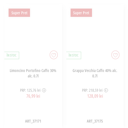
Super Pret
Super Pret
ÎN STOC
ÎN STOC
Limoncino Portofino Caffo 30%
Grappa Vecchia Caffo 40% alc.
alc. 0.7l
0.7l
PRP: 125,76 lei
PRP: 218,59 lei
76,99 lei
128,09 lei
ART_37171
ART_37175