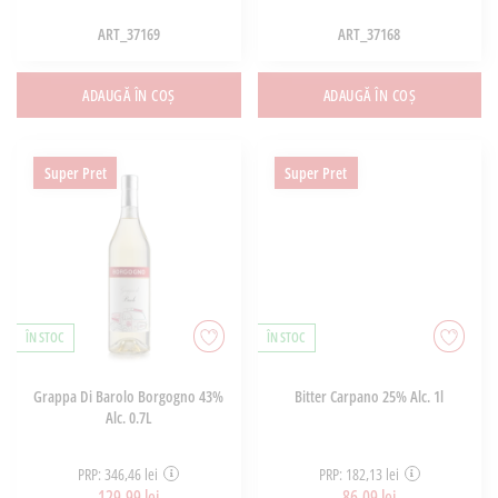
ART_37169
ART_37168
ADAUGĂ ÎN COȘ
ADAUGĂ ÎN COȘ
Super Pret
Super Pret
ÎN STOC
ÎN STOC
Grappa Di Barolo Borgogno 43%
Bitter Carpano 25% Alc. 1l
Alc. 0.7L
PRP: 346,46 lei
PRP: 182,13 lei
129,99 lei
86,09 lei