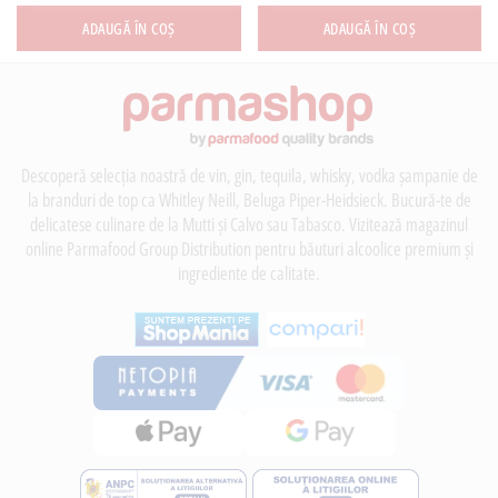
ADAUGĂ ÎN COȘ
ADAUGĂ ÎN COȘ
Descoperă selecția noastră de vin, gin, tequila, whisky, vodka șampanie de
la branduri de top ca Whitley Neill, Beluga Piper-Heidsieck. Bucură-te de
delicatese culinare de la Mutti și Calvo sau Tabasco. Vizitează magazinul
online Parmafood Group Distribution pentru băuturi alcoolice premium și
ingrediente de calitate.