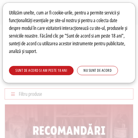
Preferințe pentru cookie-uri
Wishlist
Autentificare
Utilizăm unelte, cum ar fi cookie-urile, pentru a permite servicii și
funcționalități esențiale pe site-ul nostru și pentru a colecta date
despre modul în care vizitatorii interacționează cu site-ul, produsele și
0
serviciile noastre. Făcând clic pe "Sunt de acord si am peste 18 ani",
sunteți de acord cu utilizarea acestor instrumente pentru publicitate,
analiză și suport.
Recomandări
Prețuri fierbinți
Meniu
SUNT DE ACORD SI AM PESTE 18 ANI
NU SUNT DE ACORD
RECOMANDĂRI
Filtru produse