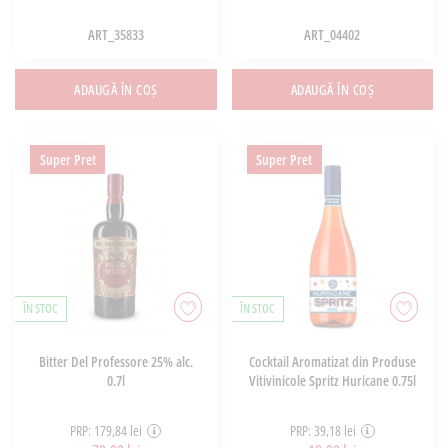
ART_35833
ART_04402
ADAUGĂ ÎN COȘ
ADAUGĂ ÎN COȘ
Super Pret
Super Pret
ÎN STOC
ÎN STOC
Bitter Del Professore 25% alc.
Cocktail Aromatizat din Produse
0.7l
Vitivinicole Spritz Huricane 0.75l
PRP: 179,84 lei
PRP: 39,18 lei