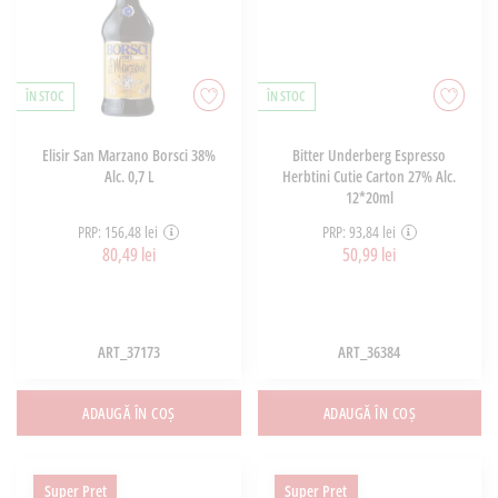
ÎN STOC
ÎN STOC
Elisir San Marzano Borsci 38%
Bitter Underberg Espresso
Alc. 0,7 L
Herbtini Cutie Carton 27% Alc.
12*20ml
PRP: 156,48 lei
PRP: 93,84 lei
80,49 lei
50,99 lei
ART_37173
ART_36384
ADAUGĂ ÎN COȘ
ADAUGĂ ÎN COȘ
Super Pret
Super Pret