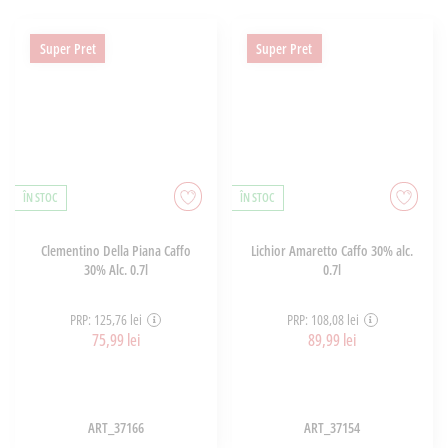
Super Pret
Super Pret
ÎN STOC
ÎN STOC
Clementino Della Piana Caffo
Lichior Amaretto Caffo 30% alc.
30% Alc. 0.7l
0.7l
PRP: 125,76 lei
PRP: 108,08 lei
75,99 lei
89,99 lei
ART_37166
ART_37154