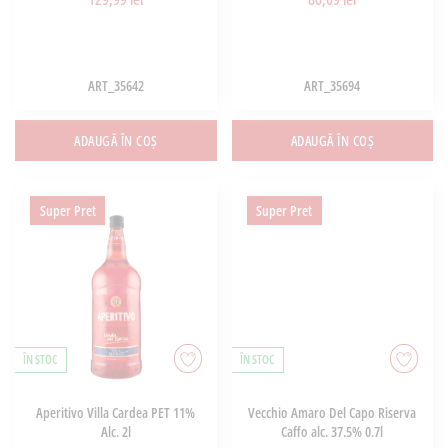
ART_35642
ART_35694
ADAUGĂ ÎN COȘ
ADAUGĂ ÎN COȘ
Super Pret
Super Pret
ÎN STOC
ÎN STOC
Aperitivo Villa Cardea PET 11%
Vecchio Amaro Del Capo Riserva
Alc. 2l
Caffo alc. 37.5% 0.7l