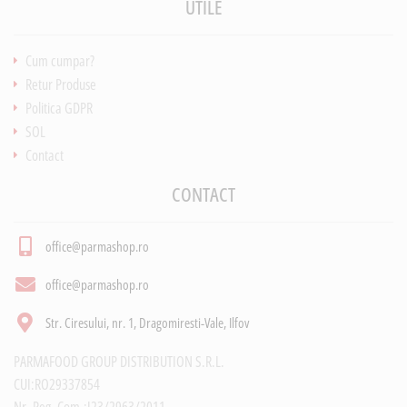
UTILE
Cum cumpar?
Retur Produse
Politica GDPR
SOL
Contact
CONTACT
office@parmashop.ro
office@parmashop.ro
Str. Ciresului, nr. 1, Dragomiresti-Vale, Ilfov
PARMAFOOD GROUP DISTRIBUTION S.R.L.
CUI:RO29337854