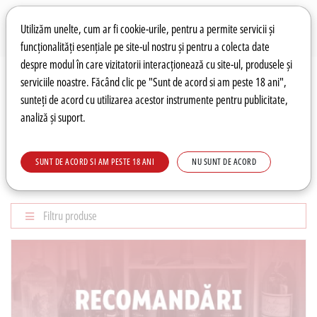
Preferințe pentru cookie-uri
Wishlist
Autentificare
Utilizăm unelte, cum ar fi cookie-urile, pentru a permite servicii și
funcționalități esențiale pe site-ul nostru și pentru a colecta date
despre modul în care vizitatorii interacționează cu site-ul, produsele și
0
serviciile noastre. Făcând clic pe "Sunt de acord si am peste 18 ani",
sunteți de acord cu utilizarea acestor instrumente pentru publicitate,
analiză și suport.
Recomandări
Prețuri fierbinți
Meniu
SUNT DE ACORD SI AM PESTE 18 ANI
NU SUNT DE ACORD
RECOMANDĂRI
Filtru produse