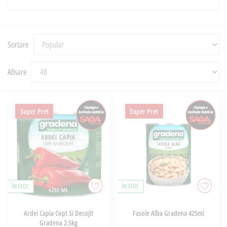
Sortare
Afisare
Super Pret
Super Pret
ÎN STOC
ÎN STOC
Ardei Capia Copt Si Decojit
Fasole Alba Gradena 425ml
Gradena 2.5kg