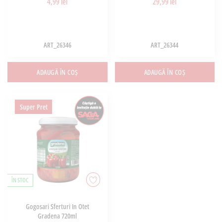
4,99 lei
29,99 lei
ART_26346
ART_26344
ADAUGĂ ÎN COȘ
ADAUGĂ ÎN COȘ
Super Pret
ÎN STOC
Gogosari Sferturi In Otet
Gradena 720ml