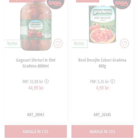
ÎN STOC
ÎN STOC
Gogosari Sferturi In Otet
Rosii Decojite Cuburi Gradena
Gradena 4000ml
400g
PRP: 55,98 lei
PRP: 5,35 lei
44,99 lei
4,99 lei
ART_28961
ART_26345
ADAUGĂ ÎN COȘ
ADAUGĂ ÎN COȘ