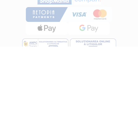
INFORMATII
Despre noi
Termeni si conditii
Politica de utilizare Cookie
Politica de confidentialitate
Lucreza cu noi
ANPC
UTILE