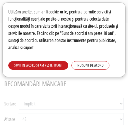
Preferințe pentru cookie-uri
Wishlist
Autentificare
Utilizăm unelte, cum ar fi cookie-urile, pentru a permite servicii și
funcționalități esențiale pe site-ul nostru și pentru a colecta date
despre modul în care vizitatorii interacționează cu site-ul, produsele și
0
serviciile noastre. Făcând clic pe "Sunt de acord si am peste 18 ani",
sunteți de acord cu utilizarea acestor instrumente pentru publicitate,
analiză și suport.
Recomandări
Prețuri fierbinți
Meniu
SUNT DE ACORD SI AM PESTE 18 ANI
NU SUNT DE ACORD
RECOMANDĂRI
Recomandări mâncare
RECOMANDĂRI MÂNCARE
Sortare
Afisare