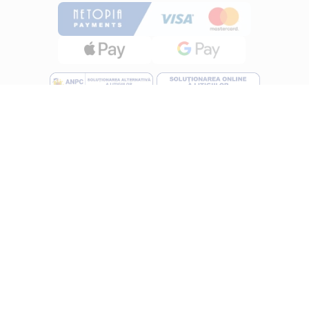
INFORMATII
Despre noi
Termeni si conditii
Politica de utilizare Cookie
Politica de confidentialitate
Lucreza cu noi
ANPC
UTILE