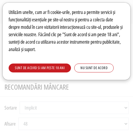
Preferințe pentru cookie-uri
Wishlist
Autentificare
Utilizăm unelte, cum ar fi cookie-urile, pentru a permite servicii și
funcționalități esențiale pe site-ul nostru și pentru a colecta date
despre modul în care vizitatorii interacționează cu site-ul, produsele și
0
serviciile noastre. Făcând clic pe "Sunt de acord si am peste 18 ani",
sunteți de acord cu utilizarea acestor instrumente pentru publicitate,
analiză și suport.
Recomandări
Prețuri fierbinți
Meniu
SUNT DE ACORD SI AM PESTE 18 ANI
NU SUNT DE ACORD
RECOMANDĂRI
Recomandări mâncare
RECOMANDĂRI MÂNCARE
Sortare
Afisare