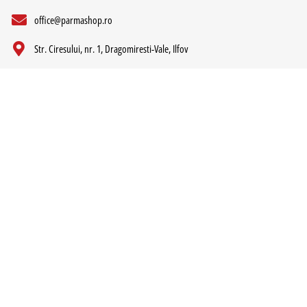
office@parmashop.ro
Str. Ciresului, nr. 1, Dragomiresti-Vale, Ilfov
PARMAFOOD GROUP DISTRIBUTION S.R.L.
CUI:RO29337854
Nr. Reg. Com.:J23/2963/2011
Newsletter
Inscrie-te la newsletter si vei fi la curent cu ultimele noastre
oferte!
Adresa de e-mail
Trimite
Am citit si sunt de acord cu
Termeni si conditii