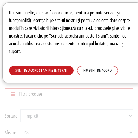
Preferințe pentru cookie-uri
Wishlist
Autentificare
Utilizăm unelte, cum ar fi cookie-urile, pentru a permite servicii și
funcționalități esențiale pe site-ul nostru și pentru a colecta date despre
modul în care vizitatorii interacționează cu site-ul, produsele și serviciile
0
noastre. Făcând clic pe "Sunt de acord si am peste 18 ani", sunteți de
acord cu utilizarea acestor instrumente pentru publicitate, analiză și
suport.
Recomandări
Prețuri fierbinți
Meniu
SUNT DE ACORD SI AM PESTE 18 ANI
NU SUNT DE ACORD
PRODUSUL ZILEI
Filtru produse
Sortare
Afisare