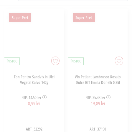
Super Pret
Super Pret
ÎN STOC
ÎN STOC
Ton Pentru Sandvis In Ulei
Vin Petiant Lambrusco Rosato
Vegetal Calvo 142g
Dulce IGT Emilia Donelli 0.75l
PRP: 14,50 lei
PRP: 35,48 lei
8,99 lei
19,89 lei
ART_32292
ART_37190