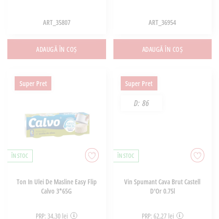
ART_35807
ART_36954
ADAUGĂ ÎN COȘ
ADAUGĂ ÎN COȘ
Super Pret
Super Pret
D:
86
ÎN STOC
ÎN STOC
Ton In Ulei De Masline Easy Flip
Vin Spumant Cava Brut Castell
Calvo 3*65G
D'Or 0.75l
PRP: 34,30 lei
PRP: 62,27 lei