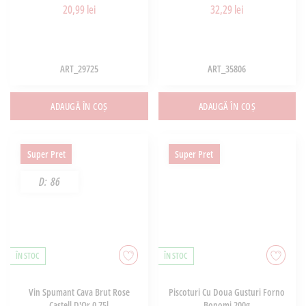
20,99 lei
32,29 lei
ART_29725
ART_35806
ADAUGĂ ÎN COȘ
ADAUGĂ ÎN COȘ
Super Pret
Super Pret
D:
86
ÎN STOC
ÎN STOC
Vin Spumant Cava Brut Rose
Piscoturi Cu Doua Gusturi Forno
Castell D'Or 0.75l
Bonomi 200g