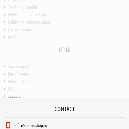
Termeni si conditii
Politica de utilizare Cookie
Politica de confidentialitate
Lucreza cu noi
ANPC
UTILE
Cum cumpar?
Retur Produse
Politica GDPR
SOL
Contact
CONTACT
office@parmashop.ro