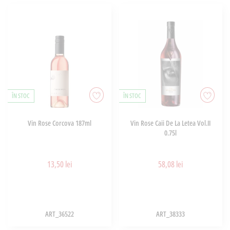
ÎN STOC
ÎN STOC
Vin Rose Corcova 187ml
Vin Rose Caii De La Letea Vol.II
0.75l
13,50 lei
58,08 lei
ART_36522
ART_38333