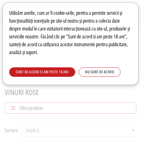
Preferințe pentru cookie-uri
Wishlist
Autentificare
Utilizăm unelte, cum ar fi cookie-urile, pentru a permite servicii și
funcționalități esențiale pe site-ul nostru și pentru a colecta date
despre modul în care vizitatorii interacționează cu site-ul, produsele și
0
serviciile noastre. Făcând clic pe "Sunt de acord si am peste 18 ani",
sunteți de acord cu utilizarea acestor instrumente pentru publicitate,
analiză și suport.
Recomandări
Prețuri fierbinți
Meniu
SUNT DE ACORD SI AM PESTE 18 ANI
NU SUNT DE ACORD
VINURI ROMANESTI
Vinuri Rose
VINURI ROSE
Filtru produse
Sortare