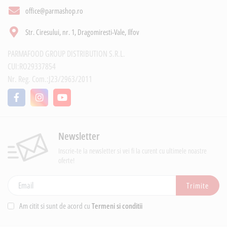
office@parmashop.ro
Str. Ciresului, nr. 1, Dragomiresti-Vale, Ilfov
PARMAFOOD GROUP DISTRIBUTION S.R.L.
CUI:RO29337854
Nr. Reg. Com.:J23/2963/2011
Newsletter
Inscrie-te la newsletter si vei fi la curent cu ultimele noastre
oferte!
Adresa de e-mail
Trimite
Am citit si sunt de acord cu
Termeni si conditii