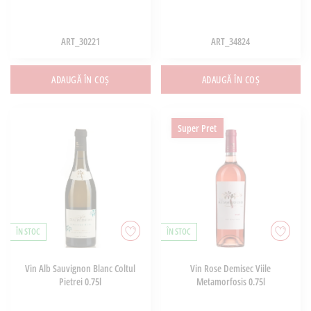
ART_30221
ART_34824
ADAUGĂ ÎN COȘ
ADAUGĂ ÎN COȘ
Super Pret
ÎN STOC
ÎN STOC
Vin Alb Sauvignon Blanc Coltul
Vin Rose Demisec Viile
Pietrei 0.75l
Metamorfosis 0.75l