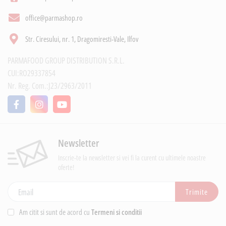
office@parmashop.ro
Str. Ciresului, nr. 1, Dragomiresti-Vale, Ilfov
PARMAFOOD GROUP DISTRIBUTION S.R.L.
CUI:RO29337854
Nr. Reg. Com.:J23/2963/2011
Newsletter
Inscrie-te la newsletter si vei fi la curent cu ultimele noastre
oferte!
Adresa de e-mail
Trimite
Am citit si sunt de acord cu
Termeni si conditii