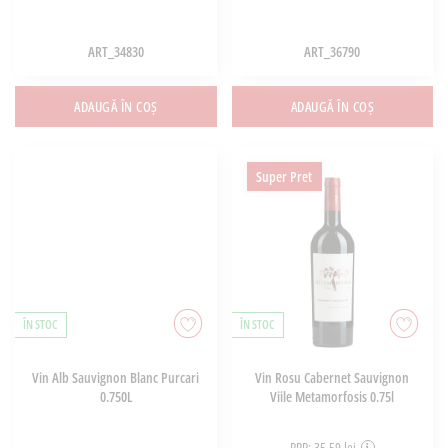
ART_34830
ART_36790
ADAUGĂ ÎN COȘ
ADAUGĂ ÎN COȘ
Super Pret
ÎN STOC
ÎN STOC
Vin Alb Sauvignon Blanc Purcari
Vin Rosu Cabernet Sauvignon
0.750L
Viile Metamorfosis 0.75l
PRP: 35,59 lei