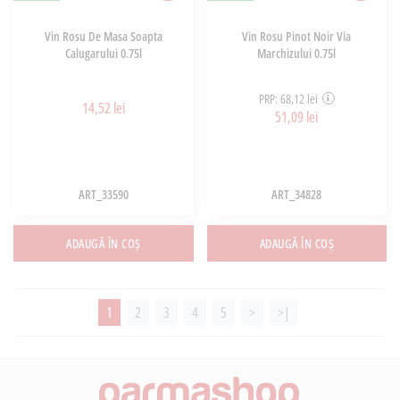
Vin Rosu De Masa Soapta
Vin Rosu Pinot Noir Via
Calugarului 0.75l
Marchizului 0.75l
PRP: 68,12 lei
14,52 lei
51,09 lei
ART_33590
ART_34828
ADAUGĂ ÎN COȘ
ADAUGĂ ÎN COȘ
1
2
3
4
5
>
>|