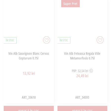
Super Pret
ÎN STOC
ÎN STOC
Vin Alb Sauvignon Blanc Cervus
Vin Alb Feteasca Regala Viile
Cepturum 0.75l
Metamorfosis 0.75l
PRP: 32,54 lei
13,92 lei
24,49 lei
ART_33610
ART_34593
ADAUGĂ ÎN COȘ
ADAUGĂ ÎN COȘ