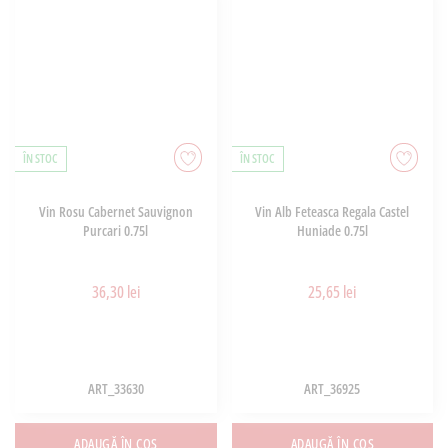
ÎN STOC
ÎN STOC
Vin Rosu Cabernet Sauvignon
Vin Alb Feteasca Regala Castel
Purcari 0.75l
Huniade 0.75l
36,30 lei
25,65 lei
ART_33630
ART_36925
ADAUGĂ ÎN COȘ
ADAUGĂ ÎN COȘ