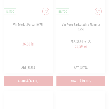
ÎN STOC
ÎN STOC
Vin Merlot Purcari 0.75l
Vin Rosu Baricat Alira Flamma
0.75L
PRP: 36,91 lei
36,30 lei
29,59 lei
ART_33639
ART_34798
ADAUGĂ ÎN COȘ
ADAUGĂ ÎN COȘ