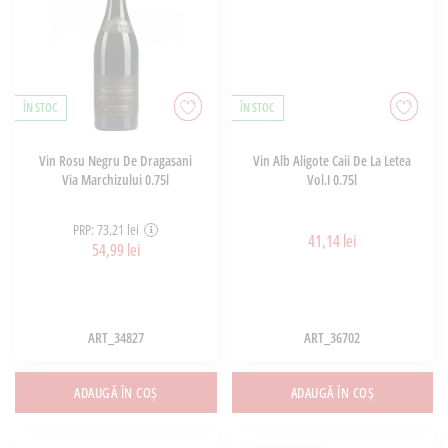
ÎN STOC
ÎN STOC
Vin Rosu Negru De Dragasani
Vin Alb Aligote Caii De La Letea
Via Marchizului 0.75l
Vol.I 0.75l
PRP: 73,21 lei
41,14 lei
54,99 lei
ART_34827
ART_36702
ADAUGĂ ÎN COȘ
ADAUGĂ ÎN COȘ