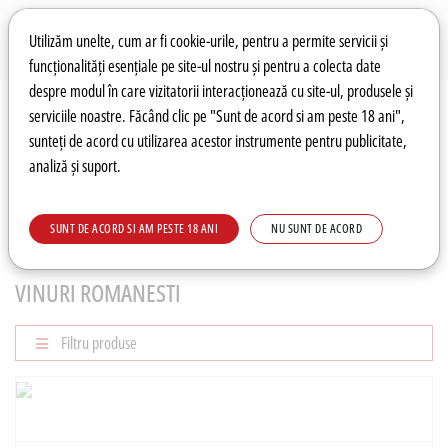
Preferințe pentru cookie-uri
Wishlist
Autentificare
Utilizăm unelte, cum ar fi cookie-urile, pentru a permite servicii și
funcționalități esențiale pe site-ul nostru și pentru a colecta date
despre modul în care vizitatorii interacționează cu site-ul, produsele și
0
serviciile noastre. Făcând clic pe "Sunt de acord si am peste 18 ani",
sunteți de acord cu utilizarea acestor instrumente pentru publicitate,
analiză și suport.
Recomandări
Prețuri fierbinți
Meniu
SUNT DE ACORD SI AM PESTE 18 ANI
NU SUNT DE ACORD
VIN
Vinuri Romanesti
VINURI ROMANESTI
Filtru produse