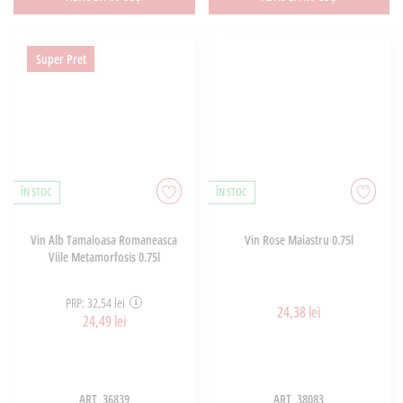
Super Pret
ÎN STOC
ÎN STOC
Vin Alb Tamaioasa Romaneasca
Vin Rose Maiastru 0.75l
Viile Metamorfosis 0.75l
PRP: 32,54 lei
24,38 lei
24,49 lei
ART_36839
ART_38083