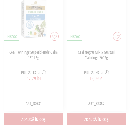
ÎN STOC
ÎN STOC
Ceai Twinings Superblends Calm
Ceai Negru Mix 5 Gusturi
18*1.5g
Twinings 20*2g
PRP: 22,13 lei
PRP: 22,73 lei
12,79 lei
13,09 lei
ART_30331
ART_32357
ADAUGĂ ÎN COȘ
ADAUGĂ ÎN COȘ