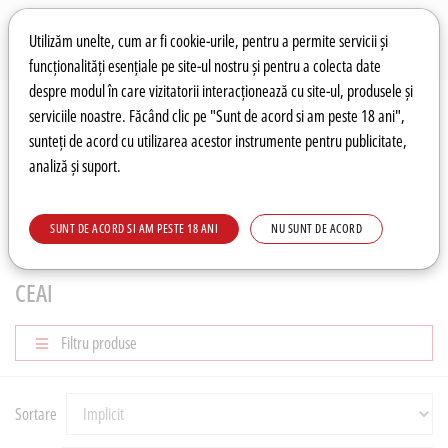
Preferințe pentru cookie-uri
Wishlist
Autentificare
Utilizăm unelte, cum ar fi cookie-urile, pentru a permite servicii și
funcționalități esențiale pe site-ul nostru și pentru a colecta date
despre modul în care vizitatorii interacționează cu site-ul, produsele și
0
serviciile noastre. Făcând clic pe "Sunt de acord si am peste 18 ani",
sunteți de acord cu utilizarea acestor instrumente pentru publicitate,
analiză și suport.
Recomandări
Prețuri fierbinți
Meniu
SUNT DE ACORD SI AM PESTE 18 ANI
NU SUNT DE ACORD
CAFEA & CEAI
Ceai
CEAI
Filtru produse
Sortare