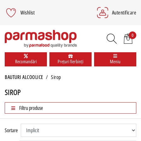
Wishlist
Autentificare
0
Recomandări
Prețuri fierbinți
Meniu
BAUTURI ALCOOLICE
Sirop
SIROP
Filtru produse
Sortare