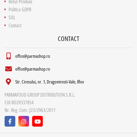
Retur Produse
Politica GDPR
SOL
Contact
CONTACT
office@parmashop.ro
office@parmashop.ro
Str. Ciresului, nr. 1, Dragomiresti-Vale, Ilfov
PARMAFOOD GROUP DISTRIBUTION S.R.L.
CUI:RO29337854
Nr. Reg. Com.:J23/2963/2011