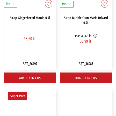
ÎN STOC
ÎN STOC
Sirop Gingerbread Monin 0.7l
Sirop Bubble Gum Marie Brizard
0.7L
PRP: 49,63 lei
53,60 lei
30,99 lei
ART_26497
ART_36083
ADAUGĂ ÎN COȘ
ADAUGĂ ÎN COȘ
Super Pret