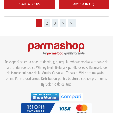
ADAUGĂ ÎN COȘ
ADAUGĂ ÎN COȘ
1
2
3
>
>|
Descoperă selecția noastră de vin, gin, tequila, whisky, vodka șampanie de
la branduri de top ca Whitley Neill, Beluga Piper-Heidsieck. Bucură-te de
delicatese culinare de la Mutti și Calvo sau Tabasco. Vizitează magazinul
online Parmafood Group Distribution pentru băuturi alcoolice premium și
ingrediente de calitate.