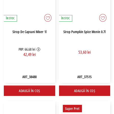
ÎN STOC
ÎN STOC
Sirop De Capsuni Mixer 1l
Sirop Pumpkin Spice Monin 0.7l
PRP: 66,68 lei
53,60 lei
42,49 lei
ART_38488
ART_37515
ADAUGĂ ÎN COȘ
ADAUGĂ ÎN COȘ
Super Pret