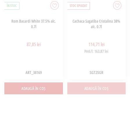
ÎN STOC
STOC EPUIZAT
Rom Bacardi White 37.5% alc.
Cachaca Sagatiba Cristalina 38%
0.7l
alc. 0.7l
87,85 lei
114,71 lei
Pret/l: 163,87 lei
ART_38169
SGT2SGR
ADAUGĂ ÎN COȘ
ADAUGĂ ÎN COȘ