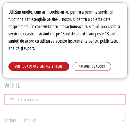
Preferințe pentru cookie-uri
Wishlist
Autentificare
Utilizăm unelte, cum ar fi cookie-urile, pentru a permite servicii și
funcționalități esențiale pe site-ul nostru și pentru a colecta date
despre modul în care vizitatorii interacționează cu site-ul, produsele și
0
serviciile noastre. Făcând clic pe "Sunt de acord si am peste 18 ani",
sunteți de acord cu utilizarea acestor instrumente pentru publicitate,
analiză și suport.
Recomandări
Prețuri fierbinți
Meniu
SUNT DE ACORD SI AM PESTE 18 ANI
NU SUNT DE ACORD
ROM
White
WHITE
Filtru produse
Sortare